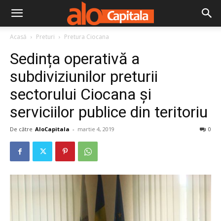
Acasă
Preturi
Pretura Ciocana
Sedința operativă a
subdiviziunilor preturii
sectorului Ciocana şi
serviciilor publice din teritoriu
De către
AloCapitala
-
martie 4, 2019
0