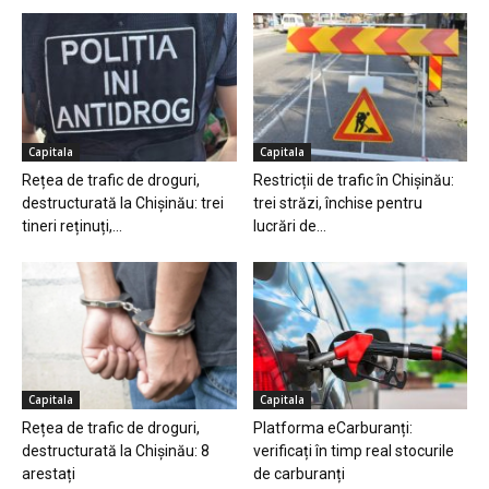
Capitala
Capitala
Rețea de trafic de droguri,
Restricții de trafic în Chișinău:
destructurată la Chișinău: trei
trei străzi, închise pentru
tineri reținuți,...
lucrări de...
Capitala
Capitala
Rețea de trafic de droguri,
Platforma eCarburanți:
destructurată la Chișinău: 8
verificați în timp real stocurile
arestați
de carburanți