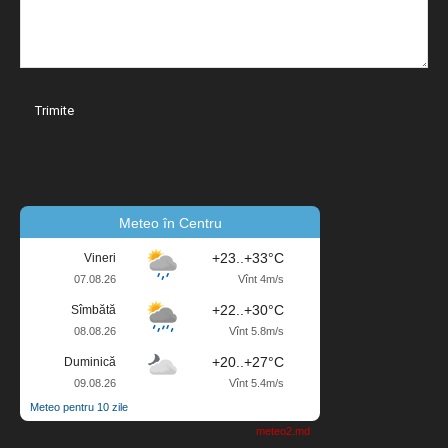
Meteo în Centru
+23..+33°C
Vineri
07.08.26
Vînt 4m/s
+22..+30°C
Sîmbătă
08.08.26
Vînt 5.8m/s
+20..+27°C
Duminică
09.08.26
Vînt 5.4m/s
Meteo pentru 10 zile
meteo2.md