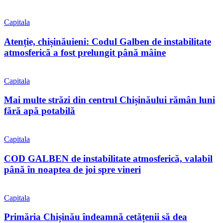
Capitala
Atenție, chișinăuieni: Codul Galben de instabilitate
atmosferică a fost prelungit până mâine
Capitala
Mai multe străzi din centrul Chișinăului rămân luni
fără apă potabilă
Capitala
COD GALBEN de instabilitate atmosferică, valabil
până în noaptea de joi spre vineri
Capitala
Primăria Chișinău îndeamnă cetățenii să dea