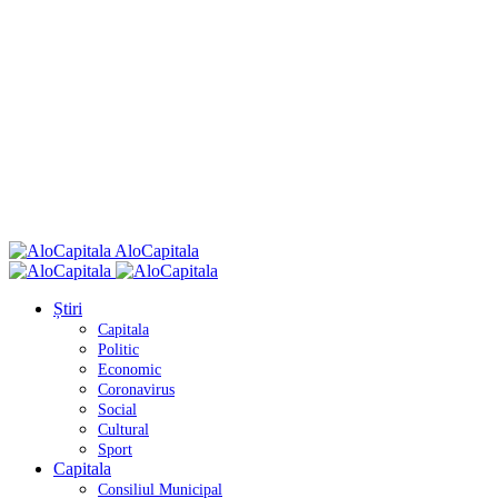
AloCapitala
Știri
Capitala
Politic
Economic
Coronavirus
Social
Cultural
Sport
Capitala
Consiliul Municipal