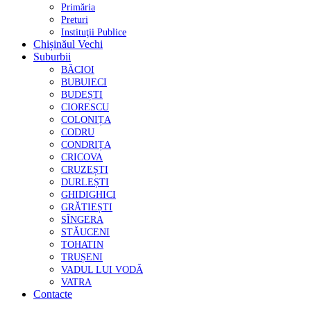
Primăria
Preturi
Instituţii Publice
Chișinăul Vechi
Suburbii
BĂCIOI
BUBUIECI
BUDEȘTI
CIORESCU
COLONIȚA
CODRU
CONDRIȚA
CRICOVA
CRUZEȘTI
DURLEȘTI
GHIDIGHICI
GRĂTIEȘTI
SÎNGERA
STĂUCENI
TOHATIN
TRUȘENI
VADUL LUI VODĂ
VATRA
Contacte