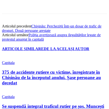
Articolul precedent
Chișinău: Percheziții într-un dosar de trafic de
droguri. Două persoane arestate
Articolul următor
Poliția avertizează asupra ilegalităților legate de
protestul anunțat în capitală
ARTICOLE SIMILARE
DE LA ACELAȘI AUTOR
Capitala
375 de accidente rutiere cu victime, înregistrate în
Chișinău de la începutul anului. Șase persoane au
decedat
Capitala
Se suspendă integral traficul rutier pe șos. Muncești