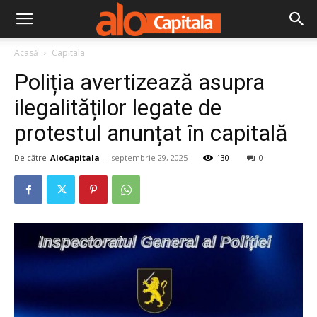
Acasă
Capitala
Poliția avertizează asupra
ilegalităților legate de
protestul anunțat în capitală
De către
AloCapitala
-
septembrie 29, 2025
130
0