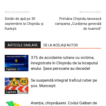
Articolul precedent
Articolul următor
Sistări de apă pe 30
Primăria Chișinău lansează
septembrie la Chișinău și
campania „Curățenia generală
Durlești
de toamnă”
ARTICOLE SIMILARE
DE LA ACELAȘI AUTOR
375 de accidente rutiere cu victime,
înregistrate în Chișinău de la începutul
anului. Șase persoane au decedat
Capitala
Se suspendă integral traficul rutier pe
șos. Muncești
Capitala
Atenție, chișinăuieni: Codul Galben de