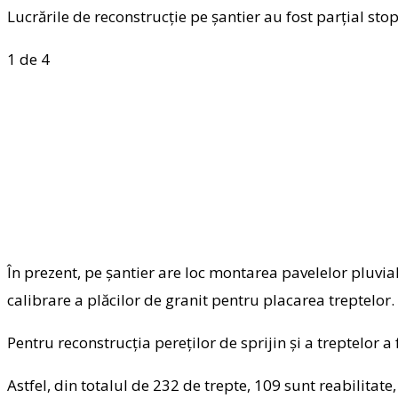
Lucrările de reconstrucție pe șantier au fost parțial sto
1
de 4
În prezent, pe șantier are loc montarea pavelelor pluvial
calibrare a plăcilor de granit pentru placarea treptelor.
Pentru reconstrucția pereților de sprijin și a treptelor 
Astfel, din totalul de 232 de trepte, 109 sunt reabilitat