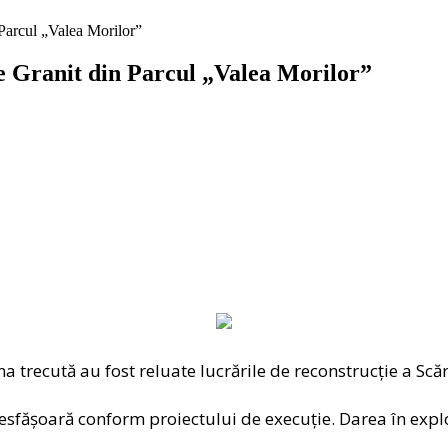
n Parcul „Valea Morilor”
 de Granit din Parcul „Valea Morilor”
recută au fost reluate lucrările de reconstrucție a Scări
 desfășoară conform proiectului de execuție. Darea în explo