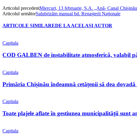
Articolul precedent
Miercuri, 13 februarie, S.A. „Apă- Canal Chișinău”, 
Articolul următor
Salubrizăm manual bd. Renașterii Naționale
ARTICOLE SIMILARE
DE LA ACELAȘI AUTOR
Capitala
COD GALBEN de instabilitate atmosferică, valabil pân
Capitala
Primăria Chișinău îndeamnă cetățenii să dea dovadă 
Capitala
Toate plajele aflate în gestiunea municipalității sunt 
Capitala