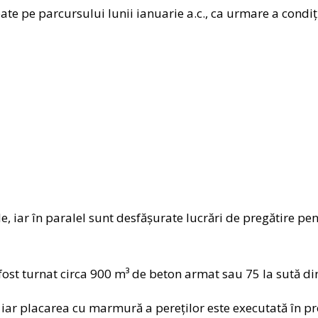
pate pe parcursului lunii ianuarie a.c., ca urmare a condi
e, iar în paralel sunt desfășurate lucrări de pregătire pen
a fost turnat circa 900 m³ de beton armat sau 75 la sută d
e, iar placarea cu marmură a pereților este executată în p