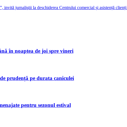
invită jurnaliştii la deschiderea Centrului comercial și asistență clienți
ă în noaptea de joi spre vineri
de prudență pe durata caniculei
amenajate pentru sezonul estival