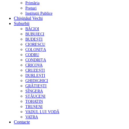
Primăria
Preturi
Instituţii Publice
Chișinăul Vechi
Suburbii
BĂCIOI
BUBUIECI
BUDEȘTI
CIORESCU
COLONIȚA
CODRU
CONDRIȚA
CRICOVA
CRUZEȘTI
DURLEȘTI
GHIDIGHICI
GRĂTIEȘTI
SÎNGERA
STĂUCENI
TOHATIN
TRUȘENI
VADUL LUI VODĂ
VATRA
Contacte