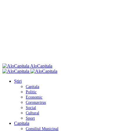
AloCapitala
Știri
Capitala
Politic
Economic
Coronavirus
Social
Cultural
Sport
Capitala
Consiliul Municipal