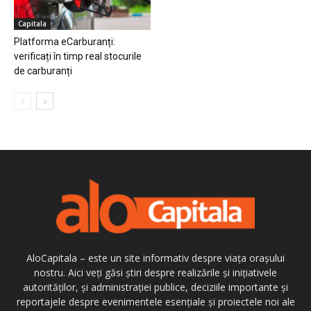
Capitala
Platforma eCarburanți:
verificați în timp real stocurile
de carburanți
AloCapitala – este un site informativ despre viața orașului
nostru. Aici veți găsi știri despre realizările și inițiativele
autorităților, și administrației publice, deciziile importante și
reportajele despre evenimentele esențiale și proiectele noi ale