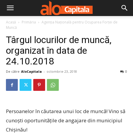
Acasă
Primăria
Agenţia Naţională pentru Ocuparea Forţei de
Muncă
Târgul locurilor de muncă,
organizat în data de
24.10.2018
De către
AloCapitala
-
octombrie 23, 2018
0
Persoanelor în căutarea unui loc de muncă! Vino să
cunoști oportunitățile de angajare din municipiul
Chișinău!