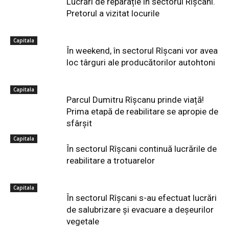
Lucrări de reparație în sectorul Rîșcani.
Pretorul a vizitat locurile
Capitala
În weekend, în sectorul Rîșcani vor avea
loc târguri ale producătorilor autohtoni
Capitala
Parcul Dumitru Rîșcanu prinde viață!
Prima etapă de reabilitare se apropie de
sfârșit
Capitala
În sectorul Rîșcani continuă lucrările de
reabilitare a trotuarelor
Capitala
În sectorul Rîșcani s-au efectuat lucrări
de salubrizare și evacuare a deșeurilor
vegetale