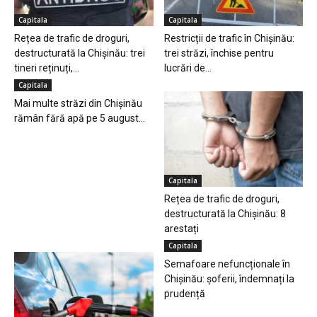
Capitala
Capitala
Rețea de trafic de droguri,
Restricții de trafic în Chișinău:
destructurată la Chișinău: trei
trei străzi, închise pentru
tineri reținuți,...
lucrări de...
Capitala
Mai multe străzi din Chișinău
rămân fără apă pe 5 august...
Capitala
Rețea de trafic de droguri,
destructurată la Chișinău: 8
arestați
Capitala
Semafoare nefuncționale în
Chișinău: șoferii, îndemnați la
prudență