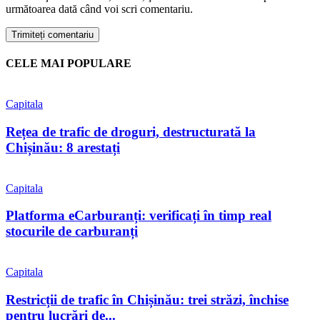
următoarea dată când voi scri comentariu.
CELE MAI POPULARE
Capitala
Rețea de trafic de droguri, destructurată la
Chișinău: 8 arestați
Capitala
Platforma eCarburanți: verificați în timp real
stocurile de carburanți
Capitala
Restricții de trafic în Chișinău: trei străzi, închise
pentru lucrări de...