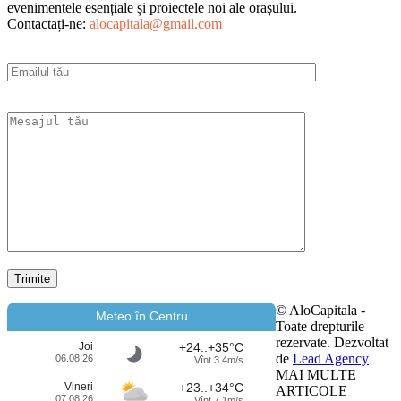
evenimentele esențiale și proiectele noi ale orașului.
Contactați-ne:
alocapitala@gmail.com
© AloCapitala -
Meteo în Centru
Toate drepturile
rezervate. Dezvoltat
Joi
+24..+35°C
de
Lead Agency
06.08.26
Vînt 3.4m/s
MAI MULTE
Vineri
+23..+34°C
ARTICOLE
07.08.26
Vînt 7.1m/s