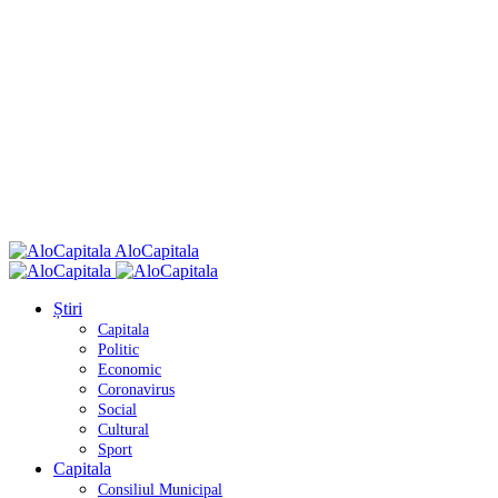
AloCapitala
Știri
Capitala
Politic
Economic
Coronavirus
Social
Cultural
Sport
Capitala
Consiliul Municipal