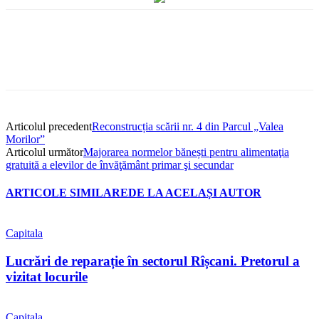
Articolul precedent
Reconstrucția scării nr. 4 din Parcul „Valea
Morilor”
Articolul următor
Majorarea normelor bănești pentru alimentaţia
gratuită a elevilor de învăţământ primar şi secundar
ARTICOLE SIMILARE
DE LA ACELAȘI AUTOR
Capitala
Lucrări de reparație în sectorul Rîșcani. Pretorul a
vizitat locurile
Capitala