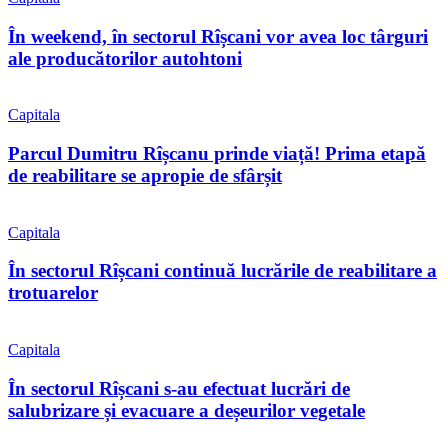
În weekend, în sectorul Rîșcani vor avea loc târguri
ale producătorilor autohtoni
Capitala
Parcul Dumitru Rîșcanu prinde viață! Prima etapă
de reabilitare se apropie de sfârșit
Capitala
În sectorul Rîșcani continuă lucrările de reabilitare a
trotuarelor
Capitala
În sectorul Rîșcani s-au efectuat lucrări de
salubrizare și evacuare a deșeurilor vegetale