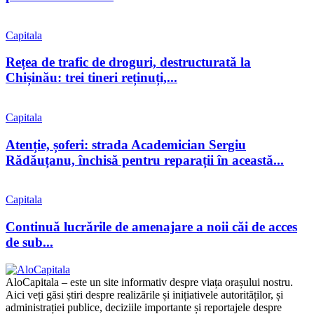
Capitala
Rețea de trafic de droguri, destructurată la
Chișinău: trei tineri reținuți,...
Capitala
Atenție, șoferi: strada Academician Sergiu
Rădăuțanu, închisă pentru reparații în această...
Capitala
Continuă lucrările de amenajare a noii căi de acces
de sub...
AloCapitala – este un site informativ despre viața orașului nostru.
Aici veți găsi știri despre realizările și inițiativele autorităților, și
administrației publice, deciziile importante și reportajele despre