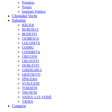
Primăria
Preturi
Instituţii Publice
Chișinăul Vechi
Suburbii
BĂCIOI
BUBUIECI
BUDEȘTI
CIORESCU
COLONIȚA
CODRU
CONDRIȚA
CRICOVA
CRUZEȘTI
DURLEȘTI
GHIDIGHICI
GRĂTIEȘTI
SÎNGERA
STĂUCENI
TOHATIN
TRUȘENI
VADUL LUI VODĂ
VATRA
Contacte