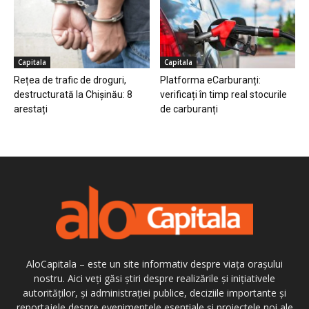
Capitala
Capitala
Rețea de trafic de droguri,
Platforma eCarburanți:
destructurată la Chișinău: 8
verificați în timp real stocurile
arestați
de carburanți
AloCapitala – este un site informativ despre viața orașului
nostru. Aici veți găsi știri despre realizările și inițiativele
autorităților, și administrației publice, deciziile importante și
reportajele despre evenimentele esențiale și proiectele noi ale