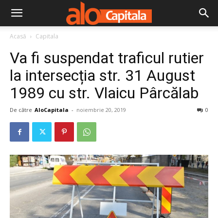
Acasă
Capitala
Va fi suspendat traficul rutier
la intersecția str. 31 August
1989 cu str. Vlaicu Pârcălab
De către
AloCapitala
-
noiembrie 20, 2019
0