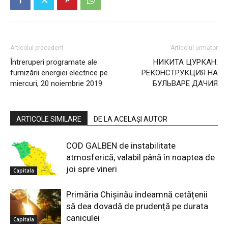
Articolul precedent
Articolul următor
Întreruperi programate ale
НИКИТА ЦУРКАН:
furnizării energiei electrice pe
РЕКОНСТРУКЦИЯ НА
miercuri, 20 noiembrie 2019
БУЛЬВАРЕ ДАЧИЯ
ARTICOLE SIMILARE
DE LA ACELAȘI AUTOR
COD GALBEN de instabilitate
atmosferică, valabil până în noaptea de
joi spre vineri
Capitala
Primăria Chișinău îndeamnă cetățenii
să dea dovadă de prudență pe durata
caniculei
Capitala