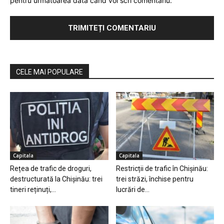
pentru următoarea dată când voi scri comentariu.
CELE MAI POPULARE
Capitala
Capitala
Rețea de trafic de droguri,
Restricții de trafic în Chișinău:
destructurată la Chișinău: trei
trei străzi, închise pentru
tineri reținuți,...
lucrări de...