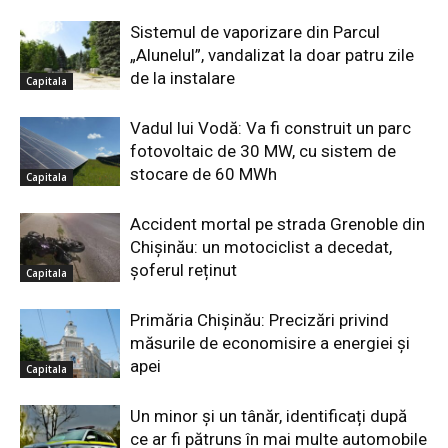
Sistemul de vaporizare din Parcul
„Alunelul”, vandalizat la doar patru zile
de la instalare
Capitala
Vadul lui Vodă: Va fi construit un parc
fotovoltaic de 30 MW, cu sistem de
stocare de 60 MWh
Capitala
Accident mortal pe strada Grenoble din
Chișinău: un motociclist a decedat,
șoferul reținut
Capitala
Primăria Chișinău: Precizări privind
măsurile de economisire a energiei și
apei
Capitala
Un minor și un tânăr, identificați după
ce ar fi pătruns în mai multe automobile