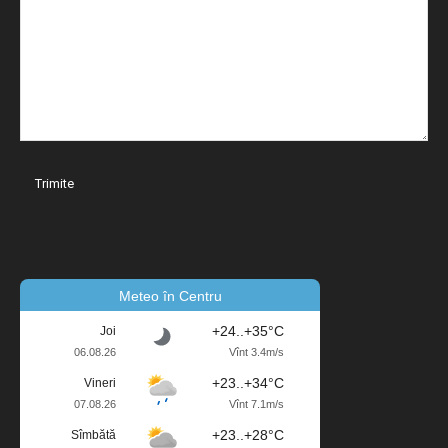
Meteo în Centru
+24..+35°C
Joi
06.08.26
Vînt 3.4m/s
+23..+34°C
Vineri
07.08.26
Vînt 7.1m/s
+23..+28°C
Sîmbătă