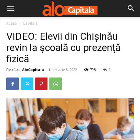
Acasă
Capitala
VIDEO: Elevii din Chișinău
revin la școală cu prezență
fizică
De către
AloCapitala
-
februarie 3, 2022
795
0