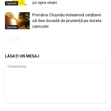
joi spre vineri
Capitala
Primăria Chișinău îndeamnă cetățenii
să dea dovadă de prudență pe durata
caniculei
Capitala
LĂSAȚI UN MESAJ