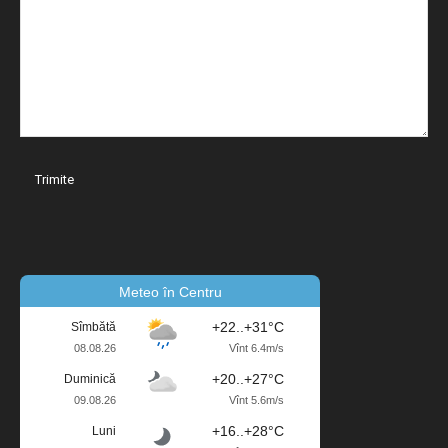
Meteo în Centru
+22..+31°C
Sîmbătă
08.08.26
Vînt 6.4m/s
+20..+27°C
Duminică
09.08.26
Vînt 5.6m/s
+16..+28°C
Luni