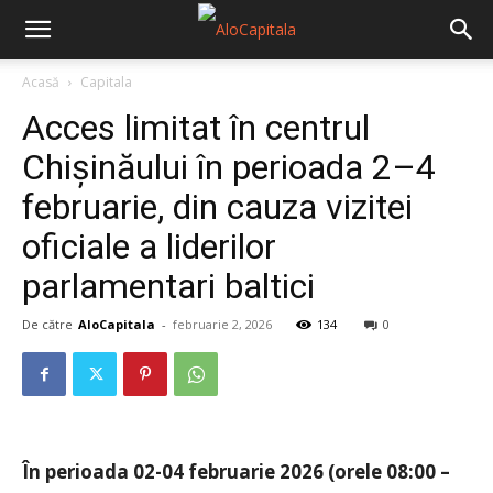
Acasă
Capitala
Acces limitat în centrul
Chișinăului în perioada 2–4
februarie, din cauza vizitei
oficiale a liderilor
parlamentari baltici
De către
AloCapitala
-
februarie 2, 2026
134
0
În perioada 02-04 februarie 2026 (orele 08:00 –