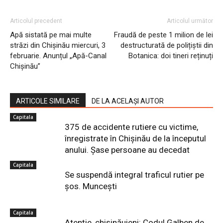
Articolul precedent
Articolul următor
Apă sistată pe mai multe
Fraudă de peste 1 milion de lei
străzi din Chișinău miercuri, 3
destructurată de polițiștii din
februarie. Anunțul „Apă-Canal
Botanica: doi tineri reținuți
Chișinău”
ARTICOLE SIMILARE
DE LA ACELAȘI AUTOR
Capitala
375 de accidente rutiere cu victime,
înregistrate în Chișinău de la începutul
anului. Șase persoane au decedat
Capitala
Se suspendă integral traficul rutier pe
șos. Muncești
Capitala
Atenție, chișinăuieni: Codul Galben de