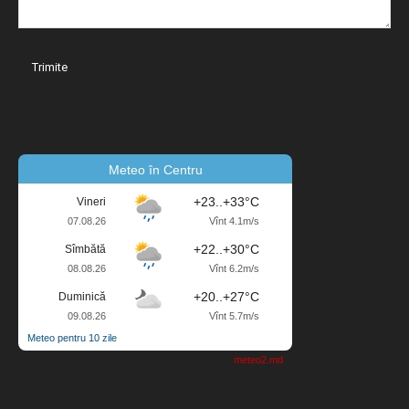
Meteo în Centru
+23..+33°C
Vineri
07.08.26
Vînt 4.1m/s
+22..+30°C
Sîmbătă
08.08.26
Vînt 6.2m/s
+20..+27°C
Duminică
09.08.26
Vînt 5.7m/s
Meteo pentru 10 zile
meteo2.md