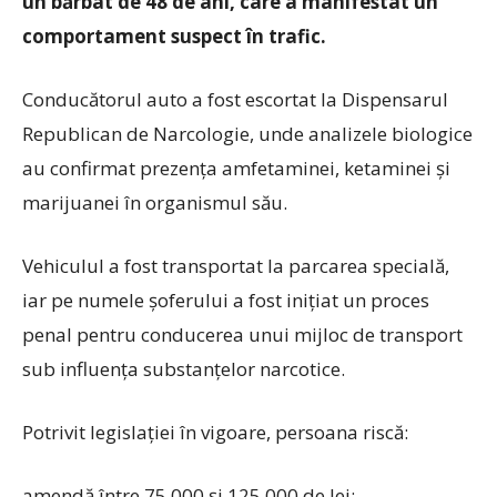
un bărbat de 48 de ani, care a manifestat un
comportament suspect în trafic.
Conducătorul auto a fost escortat la Dispensarul
Republican de Narcologie, unde analizele biologice
au confirmat prezența amfetaminei, ketaminei și
marijuanei în organismul său.
Vehiculul a fost transportat la parcarea specială,
iar pe numele șoferului a fost inițiat un proces
penal pentru conducerea unui mijloc de transport
sub influența substanțelor narcotice.
Potrivit legislației în vigoare, persoana riscă:
amendă între 75 000 și 125 000 de lei;