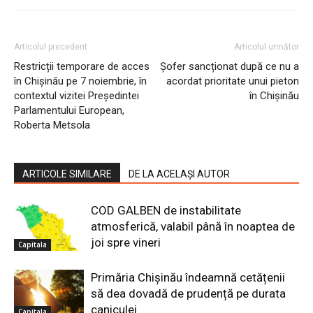
Articolul precedent
Articolul următor
Restricții temporare de acces
Șofer sancționat după ce nu a
în Chișinău pe 7 noiembrie, în
acordat prioritate unui pieton
contextul vizitei Președintei
în Chișinău
Parlamentului European,
Roberta Metsola
ARTICOLE SIMILARE
DE LA ACELAȘI AUTOR
COD GALBEN de instabilitate
atmosferică, valabil până în noaptea de
joi spre vineri
Capitala
Primăria Chișinău îndeamnă cetățenii
să dea dovadă de prudență pe durata
caniculei
Capitala