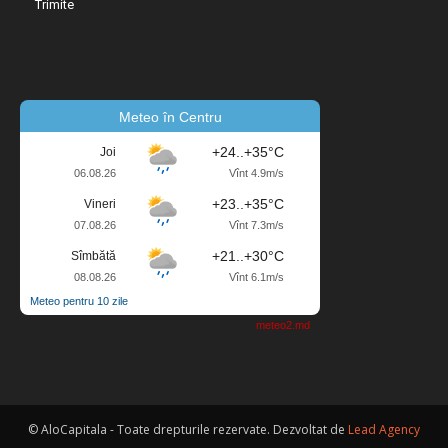
Meteo în Centru
+24..+35°C
Joi
06.08.26
Vînt 4.9m/s
+23..+35°C
Vineri
07.08.26
Vînt 7.3m/s
+21..+30°C
Sîmbătă
08.08.26
Vînt 6.1m/s
Meteo pentru 10 zile
meteo2.md
© AloCapitala - Toate drepturile rezervate. Dezvoltat de
Lead Agency