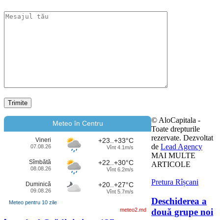
© AloCapitala -
Meteo în Centru
Toate drepturile
rezervate. Dezvoltat
Vineri
+23..+33°C
de
Lead Agency
07.08.26
Vînt 4.1m/s
MAI MULTE
Sîmbătă
+22..+30°C
ARTICOLE
08.08.26
Vînt 6.2m/s
Pretura Rîșcani
Duminică
+20..+27°C
09.08.26
Vînt 5.7m/s
Deschiderea a
Meteo pentru 10 zile
două grupe noi
meteo2.md