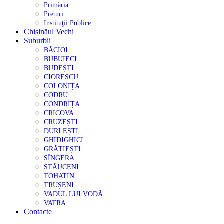
Primăria
Preturi
Instituţii Publice
Chișinăul Vechi
Suburbii
BĂCIOI
BUBUIECI
BUDEȘTI
CIORESCU
COLONIȚA
CODRU
CONDRIȚA
CRICOVA
CRUZEȘTI
DURLEȘTI
GHIDIGHICI
GRĂTIEȘTI
SÎNGERA
STĂUCENI
TOHATIN
TRUȘENI
VADUL LUI VODĂ
VATRA
Contacte