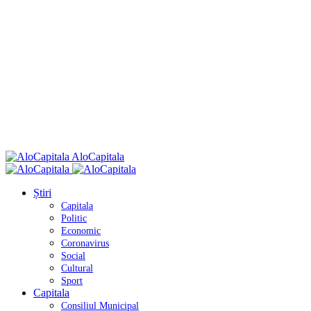
AloCapitala
Știri
Capitala
Politic
Economic
Coronavirus
Social
Cultural
Sport
Capitala
Consiliul Municipal