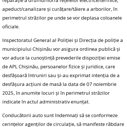
reparație a drumurilor/a rețelelor electrice/termice,
apeduct/canalizare și curățare/tăiere a arborilor, în
perimetrul străzilor pe unde se vor deplasa coloanele
oficiale.
Inspectoratul General al Poliției și Direcția de poliție a
municipiului Chișinău vor asigura ordinea publică și
vor aduce la cunoștință prevederile dispoziției emise
de APL Chișinău, persoanelor fizice și juridice, care
desfășoară întruniri sau și-au exprimat intenția de a
desfășura acțiuni de masă la data de 07 noiembrie
2025, în anumite locuri și în perimetrul străzilor
indicate în actul administrativ enunțat.
Conducătorii auto sunt îndemnaţi să se conformeze
cerințelor agenților de circulație, să manifeste răbdare