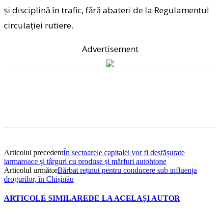
și disciplină în trafic, fără abateri de la Regulamentul
circulației rutiere.
Advertisement
Articolul precedent
În sectoarele capitalei vor fi desfășurate
iarmaroace și târguri cu produse și mărfuri autohtone
Articolul următor
Bărbat reținut pentru conducere sub influența
drogurilor, în Chișinău
ARTICOLE SIMILARE
DE LA ACELAȘI AUTOR