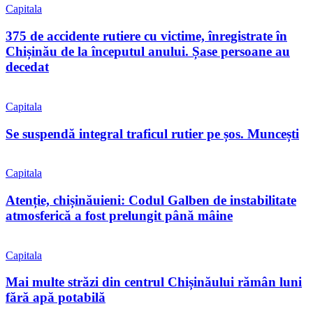
Capitala
375 de accidente rutiere cu victime, înregistrate în
Chișinău de la începutul anului. Șase persoane au
decedat
Capitala
Se suspendă integral traficul rutier pe șos. Muncești
Capitala
Atenție, chișinăuieni: Codul Galben de instabilitate
atmosferică a fost prelungit până mâine
Capitala
Mai multe străzi din centrul Chișinăului rămân luni
fără apă potabilă