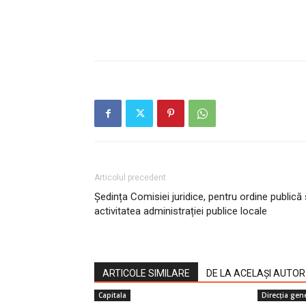
Articolul precedent
Ședința Comisiei juridice, pentru ordine publică 
activitatea administrației publice locale
ARTICOLE SIMILARE
DE LA ACELAȘI AUTOR
Capitala
Direcţia gen