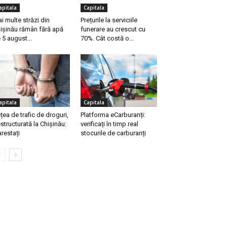
apitala
Capitala
i multe străzi din
Prețurile la serviciile
ișinău rămân fără apă
funerare au crescut cu
 5 august...
70%. Cât costă o...
apitala
Capitala
țea de trafic de droguri,
Platforma eCarburanți:
structurată la Chișinău:
verificați în timp real
arestați
stocurile de carburanți