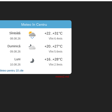
Meteo în Centru
+22..+31°C
Sîmbătă
08.08.26
Vînt 6.4m/s
+20..+27°C
Duminică
09.08.26
Vînt 5.6m/s
+16..+28°C
Luni
10.08.26
Vînt 2.9m/s
Meteo pentru 10 zile
meteo2.md