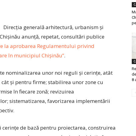
C
Ma
Ch
pe
Direcția generală arhitectură, urbanism și
 Chișinău anunță, repetat, consultări publice
re la aprobarea Regulamentului privind
oare în municipiul Chișinău”
.
C
Re
e nominalizarea unor noi reguli şi cerinţe, atât
de
8 
ât şi pentru firme; stabilirea unor zone cu
mise în fiecare zonă; revizuirea
lor; sistematizarea, favorizarea implementării
ectiv.
şi cerinţe de bază pentru proiectarea, construirea