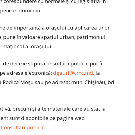
n corespundere cu normele și cu legislaţia în
opene în domeniu.
e de importanţă a oraşului cu aplicarea unor
u a pune în valoare spaţiul urban, patrimoniul
formaţional al oraşului.
de decizie supus consultării publice pot fi
 pe adresa electronică:
dgaurf@cmc.md
, la
a Rodica Moşu sau pe adresa: mun. Chișinău, bd.
ivă, precum și alte materiale care au stat la
ment sunt disponibile pe pagina web
„
Consultări publice
„.