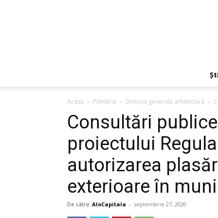
Ști
Acasă
Primăria
Direcţia generală arhitectură
C
Consultări publice
proiectului Regula
autorizarea plasări
exterioare în muni
De către
AloCapitala
-
septembrie 27, 2020