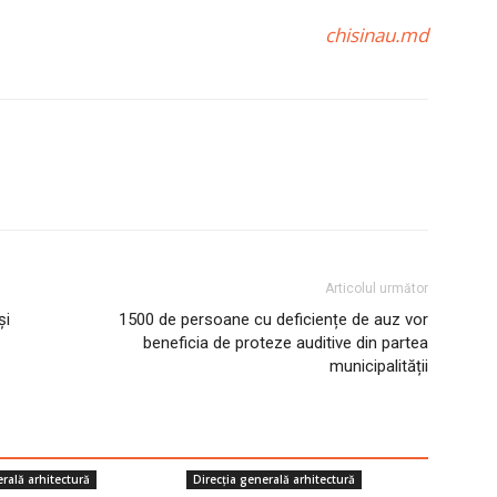
chisinau.md
Articolul următor
și
1500 de persoane cu deficiențe de auz vor
beneficia de proteze auditive din partea
municipalității
erală arhitectură
Direcţia generală arhitectură