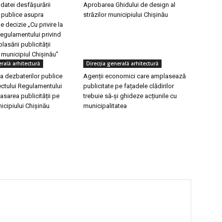
datei desfășurării
Aprobarea Ghidului de design al
 publice asupra
străzilor municipiului Chișinău
e decizie „Cu privire la
egulamentului privind
lasării publicității
n municipiul Chişinău”
erală arhitectură
Direcţia generală arhitectură
a dezbaterilor publice
Agenții economici care amplasează
ectului Regulamentului
publicitate pe fațadele clădirilor
asarea publicității pe
trebuie să-și ghideze acțiunile cu
nicipiului Chișinău
municipalitatea