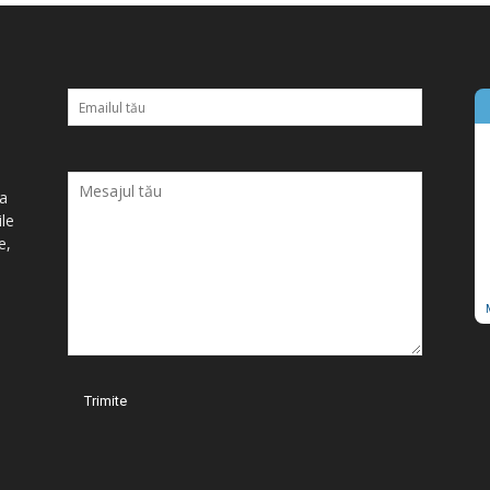
ța
ile
e,