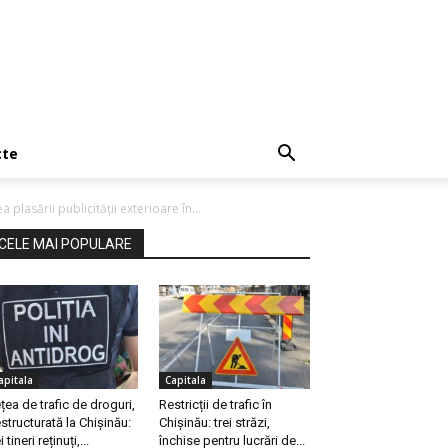
cte
lasării publicității exterioare în...
CELE MAI POPULARE
apitala
Capitala
țea de trafic de droguri,
Restricții de trafic în
structurată la Chișinău:
Chișinău: trei străzi,
i tineri reținuți,...
închise pentru lucrări de...