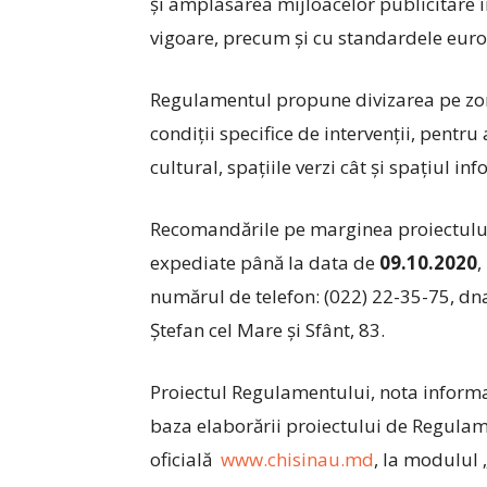
şi amplasarea mijloacelor publicitare î
vigoare, precum și cu standardele eur
Regulamentul propune divizarea pe zon
condiţii specifice de intervenţii, pentr
cultural, spaţiile verzi cât şi spaţiul in
Recomandările pe marginea proiectului 
expediate până la data de
09.10.2020
,
numărul de telefon: (022) 22-35-75, dn
Ștefan cel Mare și Sfânt, 83.
Proiectul Regulamentului, nota informat
baza elaborării proiectului de Regula
oficială
www.chisinau.md
, la modulul 