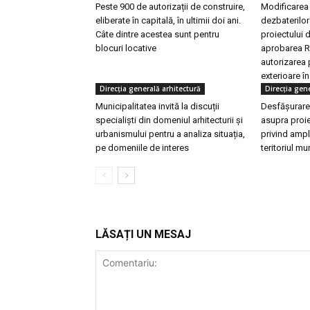
Peste 900 de autorizații de construire,
Modificarea 
eliberate în capitală, în ultimii doi ani.
dezbaterilor
Câte dintre acestea sunt pentru
proiectului d
blocuri locative
aprobarea R
autorizarea p
exterioare î
Direcţia generală arhitectură
Direcţia gen
Municipalitatea invită la discuții
Desfășurare
specialiști din domeniul arhitecturii și
asupra proi
urbanismului pentru a analiza situația,
privind ampl
pe domeniile de interes
teritoriul mu
LĂSAȚI UN MESAJ