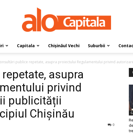
ri
Capitala
Chișinăul Vechi
Suburbii
Conta
AloCapitala
onsultări publice repetate, asupra proiectului Regulamentului privind autorizarea p
 repetate, asupra
mentului privind
i publicității
cipiul Chișinău
C
Re
0
de
tre