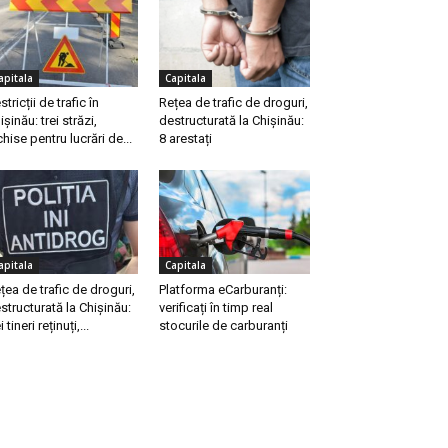
apitala
Capitala
stricții de trafic în
Rețea de trafic de droguri,
ișinău: trei străzi,
destructurată la Chișinău:
chise pentru lucrări de...
8 arestați
apitala
Capitala
țea de trafic de droguri,
Platforma eCarburanți:
structurată la Chișinău:
verificați în timp real
i tineri reținuți,...
stocurile de carburanți