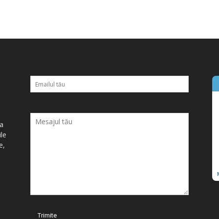
ța
ile
e,