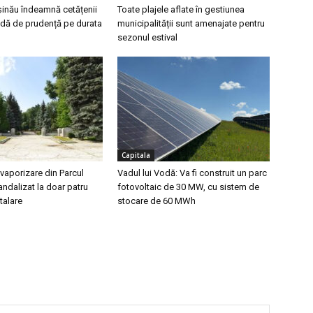
șinău îndeamnă cetățenii
Toate plajele aflate în gestiunea
dă de prudență pe durata
municipalității sunt amenajate pentru
sezonul estival
Capitala
vaporizare din Parcul
Vadul lui Vodă: Va fi construit un parc
vandalizat la doar patru
fotovoltaic de 30 MW, cu sistem de
stalare
stocare de 60 MWh