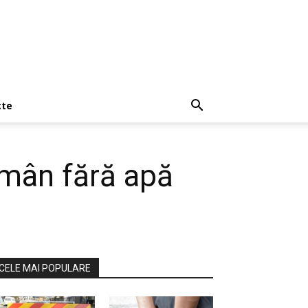
cte
ămân fără apă
CELE MAI POPULARE