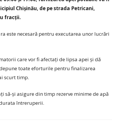
cipiul Chișinău, de pe strada Petricani,
 fracții.
ura este necesară pentru executarea unor lucrări
torii care vor fi afectați de lipsa apei și dă
 depune toate eforturile pentru finalizarea
ai scurt timp.
ați să-și asigure din timp rezerve minime de apă
durata întreruperii.