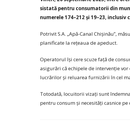
sistată pentru consumatorii din muni
numerele 174–212 și 19–23, inclusiv cu
Potrivit S.A. „Apă-Canal Chișinău”, măs
planificate la rețeaua de apeduct.
Operatorul își cere scuze față de consuma
asigurări că echipele de intervenție vor
lucrărilor și reluarea furnizării în cel m
Totodată, locuitorii vizați sunt îndemn
pentru consum și necesități casnice pe 