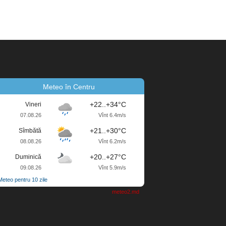
Meteo în Centru
+22..+34°C
Vineri
07.08.26
Vînt 6.4m/s
+21..+30°C
Sîmbătă
08.08.26
Vînt 6.2m/s
+20..+27°C
Duminică
09.08.26
Vînt 5.9m/s
Meteo pentru 10 zile
meteo2.md