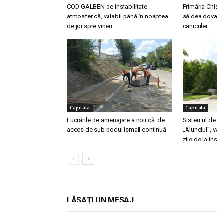
COD GALBEN de instabilitate
Primăria Chi
atmosferică, valabil până în noaptea
să dea dova
de joi spre vineri
caniculei
Capitala
Capitala
Lucrările de amenajare a noii căi de
Sistemul de 
acces de sub podul Ismail continuă
„Alunelul”, 
zile de la in
LĂSAȚI UN MESAJ