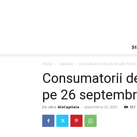
Ști
Acasă
Capitala
Consumatorii de pe strada Petri
Consumatorii de
pe 26 septembr
De către
AloCapitala
-
septembrie 25, 2025
107