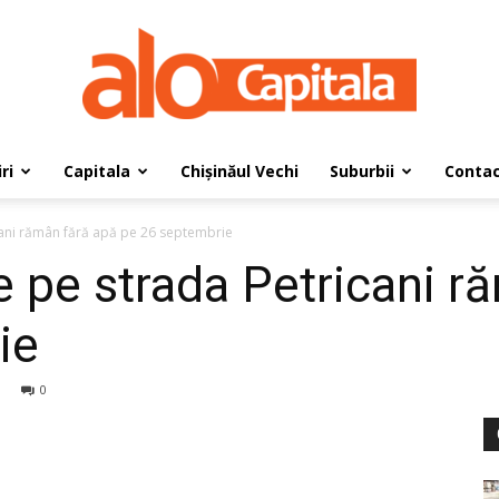
ri
Capitala
Chișinăul Vechi
Suburbii
Conta
AloCapitala
cani rămân fără apă pe 26 septembrie
 pe strada Petricani r
ie
0