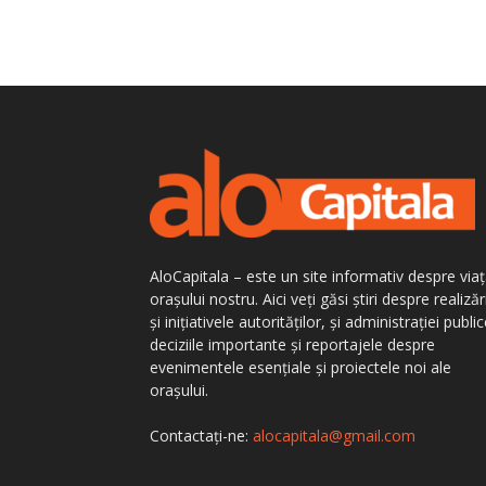
AloCapitala – este un site informativ despre via
orașului nostru. Aici veți găsi știri despre realizăr
și inițiativele autorităților, și administrației public
deciziile importante și reportajele despre
evenimentele esențiale și proiectele noi ale
orașului.
Contactați-ne:
alocapitala@gmail.com