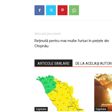
Articolul precedent
Reținută pentru mai multe furturi în piețele din
Chișinău
ARTICOLE SIMILARE
DE LA ACELAȘI AUTOR
Capitala
Capitala