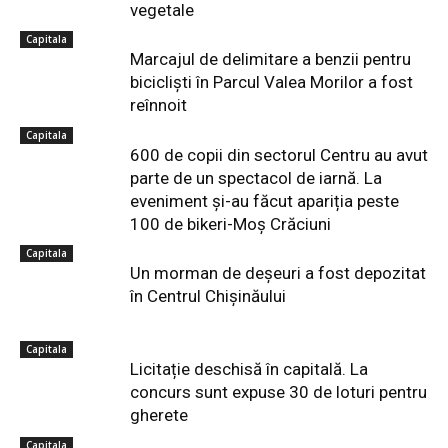
vegetale
Capitala
Marcajul de delimitare a benzii pentru
bicicliști în Parcul Valea Morilor a fost
reînnoit
Capitala
600 de copii din sectorul Centru au avut
parte de un spectacol de iarnă. La
eveniment și-au făcut apariția peste
100 de bikeri-Moș Crăciuni
Capitala
Un morman de deșeuri a fost depozitat
în Centrul Chișinăului
Capitala
Licitație deschisă în capitală. La
concurs sunt expuse 30 de loturi pentru
gherete
Capitala