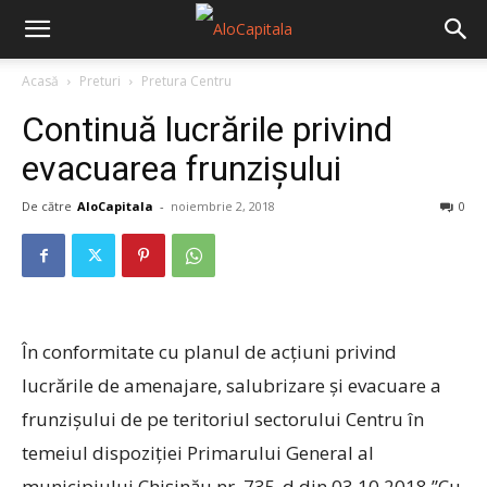
Acasă
Preturi
Pretura Centru
Continuă lucrările privind
evacuarea frunzișului
De către
AloCapitala
-
noiembrie 2, 2018
0
În conformitate cu planul de acțiuni privind
lucrările de amenajare, salubrizare și evacuare a
frunzișului de pe teritoriul sectorului Centru în
temeiul dispoziției Primarului General al
municipiului Chișinău nr. 735-d din 03.10.2018 ”Cu