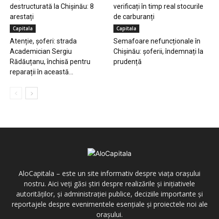
destructurată la Chișinău: 8
verificați în timp real stocurile
arestați
de carburanți
Capitala
Capitala
Atenție, șoferi: strada
Semafoare nefuncționale în
Academician Sergiu
Chișinău: șoferii, îndemnați la
Rădăuțanu, închisă pentru
prudență
reparații în această...
AloCapitala – este un site informativ despre viața orașului
nostru. Aici veți găsi știri despre realizările și inițiativele
autorităților, și administrației publice, deciziile importante și
reportajele despre evenimentele esențiale și proiectele noi ale
orașului.