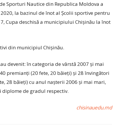
de Sporturi Nautice din Republica Moldova a
020, la bazinul de înot al Școlii sportive pentru
, 57, Cupa deschisă a municipiului Chișinău la înot
tivi din municipiul Chișinău.
 au devenit: în categoria de vârstă 2007 și mai
 40 premianți (20 fete, 20 băieți) și 28 învingători
ete, 28 băieți) cu anul nașterii 2006 și mai mari,
i diplome de gradul respectiv.
chisinauedu.md