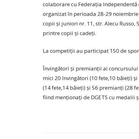
colaborare cu Federația Independentă 
organizat în perioada 28-29 noiembrie 2
copii și juniori nr. 11, str. Alecu Russo
printre copii și cadeți.
La competiții au participat 150 de spor
Învingători și premianții ai concursului
mici 20 învingători (10 fete,10 băieți) și
(14 fete,14 băieți) și 56 premianți (28 f
fiind menționați de DGETS cu medalii ș