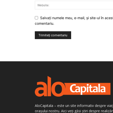
Salvaţi numele meu, e-mail, şi site-ul în ac
comentariu.
AloCapitala – este un site informativ despre via
orașului nostru. Aici veți găsi știri despre realizăr