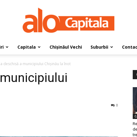
ri
Capitala
Chișinăul Vechi
Suburbii
Conta
AloCapitala
a deschisă a municipiului Chișinău la înot
municipiului
0
C
Re
de
tre