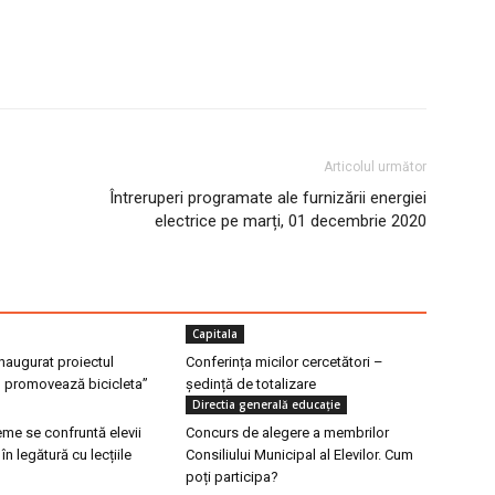
Articolul următor
Întreruperi programate ale furnizării energiei
electrice pe marți, 01 decembrie 2020
Capitala
inaugurat proiectul
Conferința micilor cercetători –
 promovează bicicleta”
ședință de totalizare
Directia generală educaţie
me se confruntă elevii
Concurs de alegere a membrilor
 în legătură cu lecțiile
Consiliului Municipal al Elevilor. Cum
poți participa?