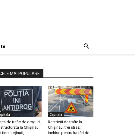
cte
CELE MAI POPULARE
apitala
Capitala
țea de trafic de droguri,
Restricții de trafic în
structurată la Chișinău:
Chișinău: trei străzi,
i tineri reținuți,...
închise pentru lucrări de...