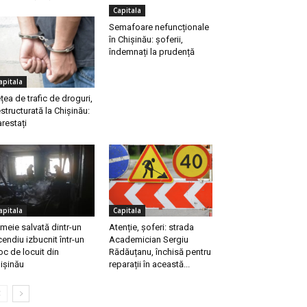
Capitala
Semafoare nefuncționale
în Chișinău: șoferii,
îndemnați la prudență
apitala
țea de trafic de droguri,
structurată la Chișinău:
arestați
apitala
Capitala
meie salvată dintr-un
Atenție, șoferi: strada
cendiu izbucnit într-un
Academician Sergiu
oc de locuit din
Rădăuțanu, închisă pentru
ișinău
reparații în această...