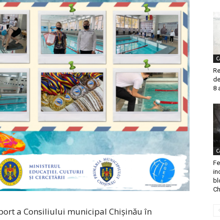
C
Re
de
8 
C
Fe
in
bl
Ch
port a Consiliului municipal Chișinău în