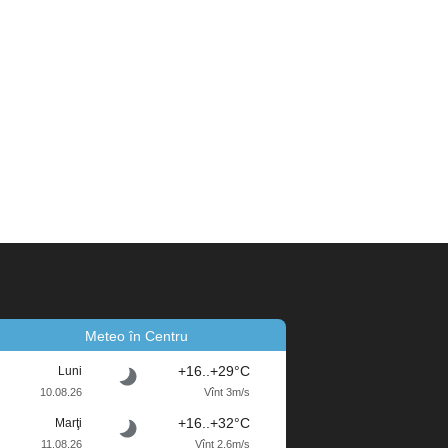
Meteo în Centru
+16..+29°C
Luni
10.08.26
Vînt 3m/s
+16..+32°C
Marţi
11.08.26
Vînt 2.6m/s