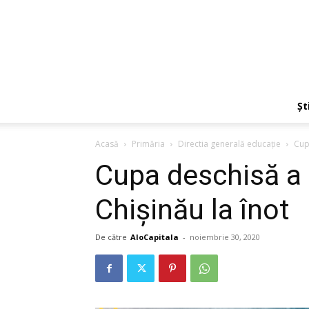
Ști
Acasă
Primăria
Directia generală educaţie
Cup
Cupa deschisă a 
Chișinău la înot
De către
AloCapitala
-
noiembrie 30, 2020