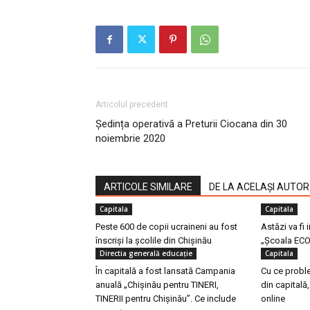
Articolul precedent
Ședința operativă a Preturii Ciocana din 30
noiembrie 2020
ARTICOLE SIMILARE
DE LA ACELAȘI AUTOR
Capitala
Capitala
Peste 600 de copii ucraineni au fost
Astăzi va fi 
înscriși la școlile din Chișinău
„Școala ECO
Directia generală educaţie
Capitala
În capitală a fost lansată Campania
Cu ce proble
anuală „Chișinău pentru TINERI,
din capitală,
TINERII pentru Chișinău”. Ce include
online