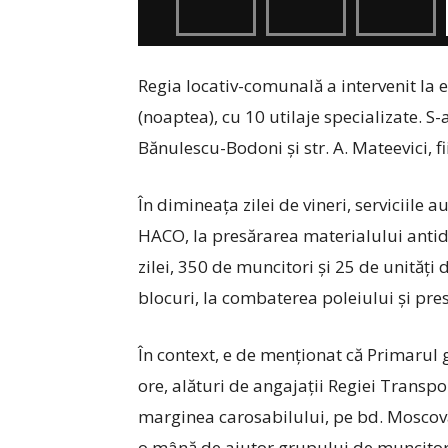
Regia locativ-comunală a intervenit la 
(noaptea), cu 10 utilaje specializate. S-a
Bănulescu-Bodoni și str. A. Mateevici, 
În dimineața zilei de vineri, serviciile a
HACO, la presărarea materialului anti
zilei, 350 de muncitori și 25 de unități d
blocuri, la combaterea poleiului și pr
În context, e de menționat că Primarul 
ore, alături de angajații Regiei Transpor
marginea carosabilului, pe bd. Moscov
o mână de ajutor grupului de muncitor