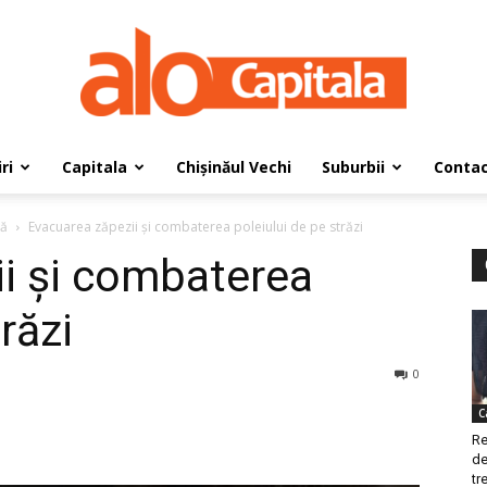
ri
Capitala
Chișinăul Vechi
Suburbii
Conta
AloCapitala
lă
Evacuarea zăpezii și combaterea poleiului de pe străzi
i și combaterea
răzi
0
C
Re
de
tre