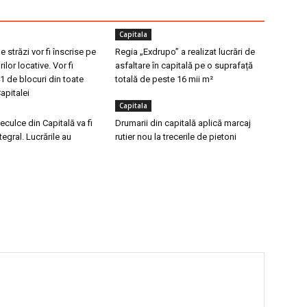
Capitala
 străzi vor fi înscrise pe
Regia „Exdrupo” a realizat lucrări de
rilor locative. Vor fi
asfaltare în capitală pe o suprafață
 de blocuri din toate
totală de peste 16 mii m²
apitalei
Capitala
eculce din Capitală va fi
Drumarii din capitală aplică marcaj
ntegral. Lucrările au
rutier nou la trecerile de pietoni