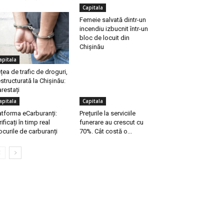
Capitala
Femeie salvată dintr-un
incendiu izbucnit într-un
bloc de locuit din
Chișinău
apitala
țea de trafic de droguri,
structurată la Chișinău:
arestați
apitala
Capitala
atforma eCarburanți:
Prețurile la serviciile
rificați în timp real
funerare au crescut cu
ocurile de carburanți
70%. Cât costă o...