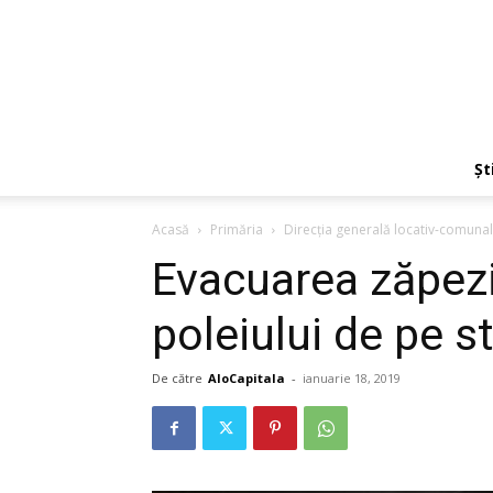
Ști
Acasă
Primăria
Direcţia generală locativ-comuna
Evacuarea zăpezi
poleiului de pe st
De către
AloCapitala
-
ianuarie 18, 2019