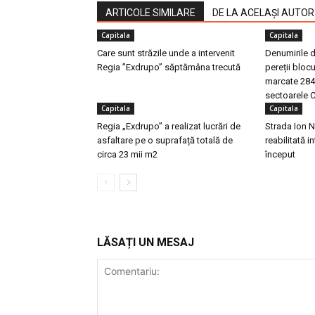
ARTICOLE SIMILARE
DE LA ACELAȘI AUTOR
Capitala
Capitala
Care sunt străzile unde a intervenit
Denumirile de
Regia ”Exdrupo” săptămâna trecută
pereții blocu
marcate 2841
sectoarele C
Capitala
Capitala
Regia „Exdrupo” a realizat lucrări de
Strada Ion N
asfaltare pe o suprafață totală de
reabilitată i
circa 23 mii m2
început
LĂSAȚI UN MESAJ