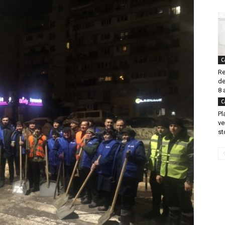
C
Re
de
8 
C
Pl
ve
st