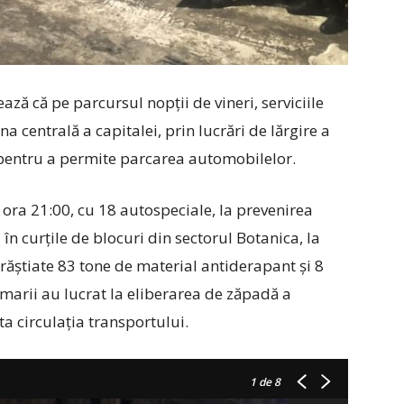
ză că pe parcursul nopții de vineri, serviciile
na centrală a capitalei, prin lucrări de lărgire a
, pentru a permite parcarea automobilelor.
 ora 21:00, cu 18 autospeciale, la prevenirea
i în curțile de blocuri din sectorul Botanica, la
mprăștiate 83 tone de material antiderapant și 8
marii au lucrat la eliberarea de zăpadă a
ta circulația transportului.
1
de 8