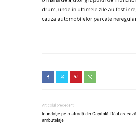
drum, unde în ultimele zile au fost înreg
cauza automobilelor parcate neregula
Articolul precedent
Inundaţie pe o stradă din Capitală: Râul creeaz
ambuteiaje