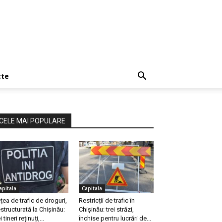
cte
CELE MAI POPULARE
apitala
Capitala
țea de trafic de droguri,
Restricții de trafic în
structurată la Chișinău:
Chișinău: trei străzi,
i tineri reținuți,...
închise pentru lucrări de...