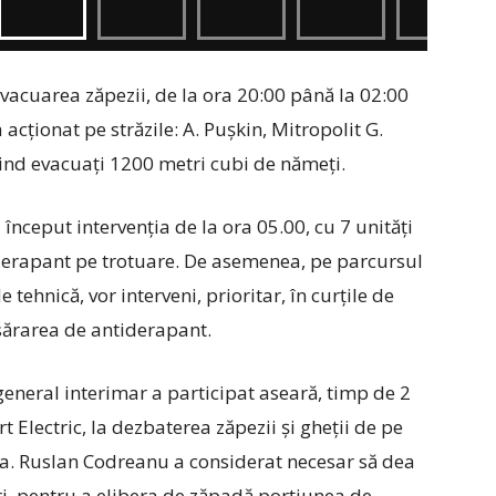
evacuarea zăpezii, de la ora 20:00 până la 02:00
 acționat pe străzile: A. Pușkin, Mitropolit G.
fiind evacuați 1200 metri cubi de nămeți.
u început intervenția de la ora 05.00, cu 7 unități
derapant pe trotuare. De asemenea, pe parcursul
e tehnică, vor interveni, prioritar, în curțile de
esărarea de antiderapant.
general interimar a participat aseară, timp de 2
t Electric, la dezbaterea zăpezii și gheții de pe
a. Ruslan Codreanu a considerat necesar să dea
i, pentru a elibera de zăpadă porțiunea de