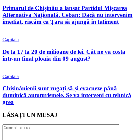
Primarul de Chișinău a lansat Partidul Mișcarea
Alternativa Națională. Ceban: Dacă nu intervenim
imediat, riscăm ca Țara să ajungă în faliment
Capitala
De la 17 la 20 de milioane de lei. Cât ne va costa
într-un final ploaia din 09 august?
Capitala
Chișinăuienii sunt rugați să-și evacueze până
duminică autoturismele. Se va interveni cu tehnică
grea
LĂSAȚI UN MESAJ