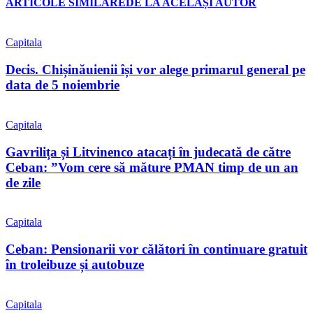
ARTICOLE SIMILARE
DE LA ACELAȘI AUTOR
Capitala
Decis. Chișinăuienii își vor alege primarul general pe
data de 5 noiembrie
Capitala
Gavrilița și Litvinenco atacați în judecată de către
Ceban: ”Vom cere să măture PMAN timp de un an
de zile
Capitala
Ceban: Pensionarii vor călători în continuare gratuit
în troleibuze și autobuze
Capitala