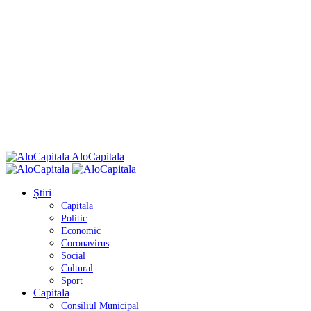
AloCapitala
Știri
Capitala
Politic
Economic
Coronavirus
Social
Cultural
Sport
Capitala
Consiliul Municipal