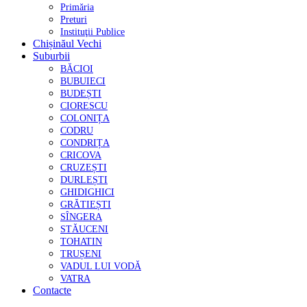
Primăria
Preturi
Instituţii Publice
Chișinăul Vechi
Suburbii
BĂCIOI
BUBUIECI
BUDEȘTI
CIORESCU
COLONIȚA
CODRU
CONDRIȚA
CRICOVA
CRUZEȘTI
DURLEȘTI
GHIDIGHICI
GRĂTIEȘTI
SÎNGERA
STĂUCENI
TOHATIN
TRUȘENI
VADUL LUI VODĂ
VATRA
Contacte