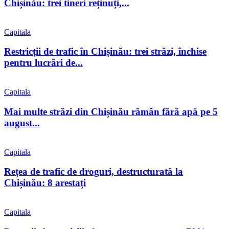
Chișinău: trei tineri reținuți,...
Capitala
Restricții de trafic în Chișinău: trei străzi, închise
pentru lucrări de...
Capitala
Mai multe străzi din Chișinău rămân fără apă pe 5
august...
Capitala
Rețea de trafic de droguri, destructurată la
Chișinău: 8 arestați
Capitala