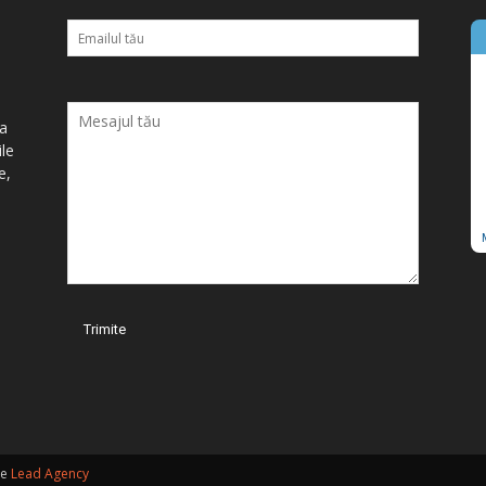
ța
ile
e,
de
Lead Agency