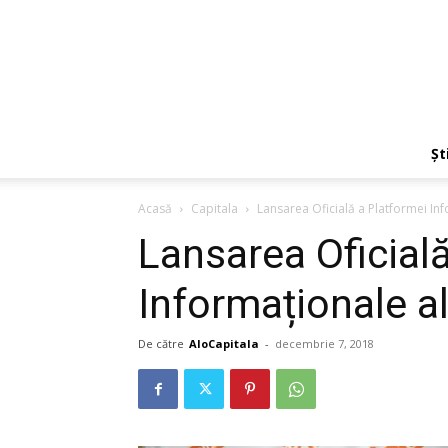
Ști
Acasă
Capitala
Lansarea Oficială a Platformei In
Lansarea Oficial
Informaționale a
De către
AloCapitala
-
decembrie 7, 2018