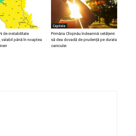
Capitala
de instabilitate
Primăria Chișinău îndeamnă cetățenii
 valabil până în noaptea
să dea dovadă de prudență pe durata
ineri
caniculei