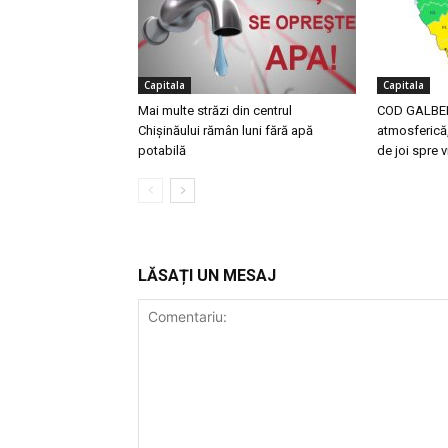
Capitala
Capitala
Mai multe străzi din centrul
COD GALBEN 
Chișinăului rămân luni fără apă
atmosferică,
potabilă
de joi spre v
LĂSAȚI UN MESAJ