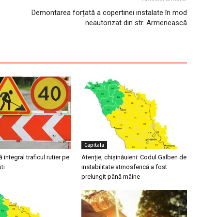
Demontarea forțată a copertinei instalate în mod
neautorizat din str. Armenească
Capitala
integral traficul rutier pe
Atenție, chișinăuieni: Codul Galben de
ti
instabilitate atmosferică a fost
prelungit până mâine