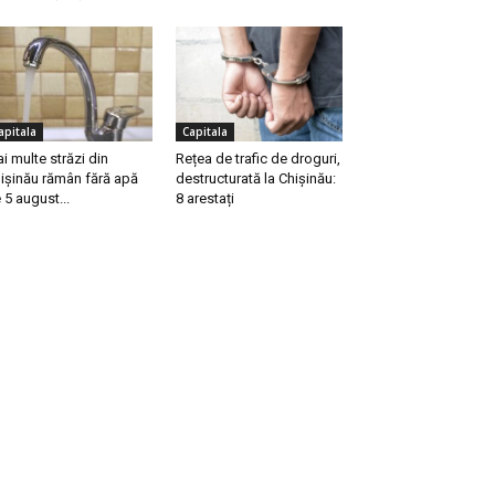
apitala
Capitala
i multe străzi din
Rețea de trafic de droguri,
ișinău rămân fără apă
destructurată la Chișinău:
 5 august...
8 arestați