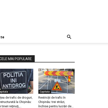
cte
CELE MAI POPULARE
apitala
Capitala
țea de trafic de droguri,
Restricții de trafic în
structurată la Chișinău:
Chișinău: trei străzi,
i tineri reținuți,...
închise pentru lucrări de...