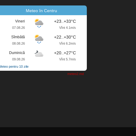
Meteo în Centru
+23..+33°C
Vineri
07.08.26
Vînt 4.1m/s
+22..+30°C
Sîmbătă
08.08.26
Vînt 6.2m/s
+20..+27°C
Duminică
09.08.26
Vînt 5.7m/s
Meteo pentru 10 zile
meteo2.md