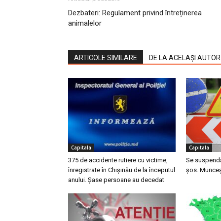
Dezbateri: Regulament privind întreținerea
animalelor
ARTICOLE SIMILARE
DE LA ACELAȘI AUTOR
Capitala
Capitala
375 de accidente rutiere cu victime,
Se suspendă 
înregistrate în Chișinău de la începutul
șos. Munceș
anului. Șase persoane au decedat