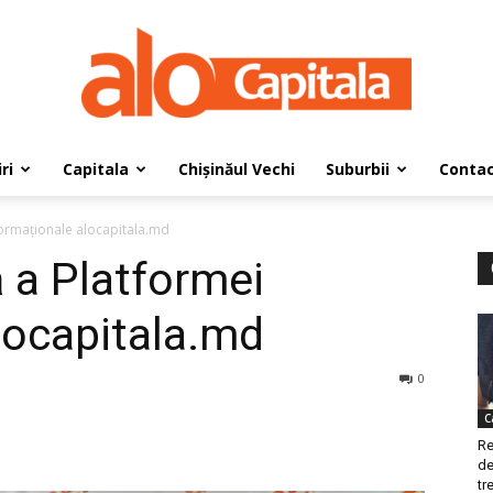
ri
Capitala
Chișinăul Vechi
Suburbii
Conta
AloCapitala
formaționale alocapitala.md
ă a Platformei
locapitala.md
0
C
Re
de
tre