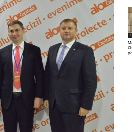
C
Ma
Ch
pe