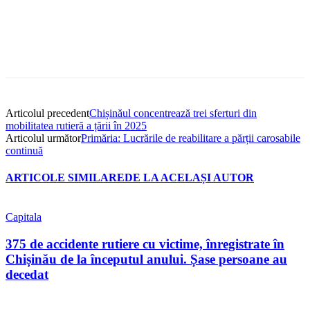
Articolul precedent
Chișinăul concentrează trei sferturi din
mobilitatea rutieră a țării în 2025
Articolul următor
Primăria: Lucrările de reabilitare a părții carosabile
continuă
ARTICOLE SIMILARE
DE LA ACELAȘI AUTOR
Capitala
375 de accidente rutiere cu victime, înregistrate în
Chișinău de la începutul anului. Șase persoane au
decedat