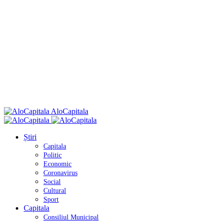
AloCapitala
Știri
Capitala
Politic
Economic
Coronavirus
Social
Cultural
Sport
Capitala
Consiliul Municipal