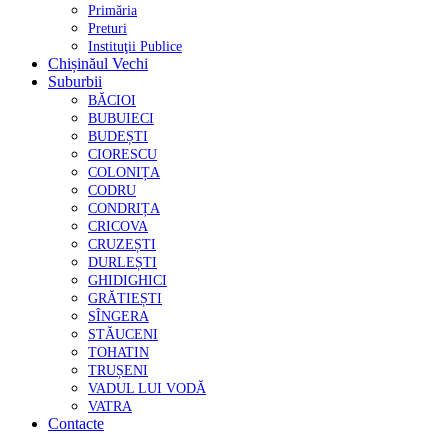
Primăria
Preturi
Instituţii Publice
Chișinăul Vechi
Suburbii
BĂCIOI
BUBUIECI
BUDEȘTI
CIORESCU
COLONIȚA
CODRU
CONDRIȚA
CRICOVA
CRUZEȘTI
DURLEȘTI
GHIDIGHICI
GRĂTIEȘTI
SÎNGERA
STĂUCENI
TOHATIN
TRUȘENI
VADUL LUI VODĂ
VATRA
Contacte