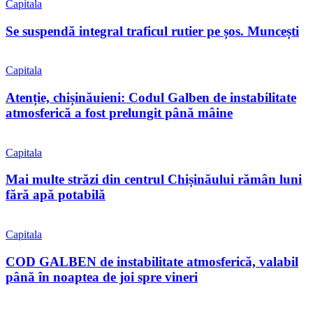
Capitala
Se suspendă integral traficul rutier pe șos. Muncești
Capitala
Atenție, chișinăuieni: Codul Galben de instabilitate
atmosferică a fost prelungit până mâine
Capitala
Mai multe străzi din centrul Chișinăului rămân luni
fără apă potabilă
Capitala
COD GALBEN de instabilitate atmosferică, valabil
până în noaptea de joi spre vineri