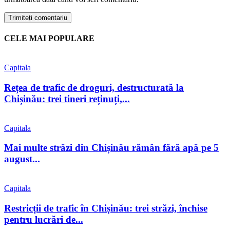
CELE MAI POPULARE
Capitala
Rețea de trafic de droguri, destructurată la
Chișinău: trei tineri reținuți,...
Capitala
Mai multe străzi din Chișinău rămân fără apă pe 5
august...
Capitala
Restricții de trafic în Chișinău: trei străzi, închise
pentru lucrări de...