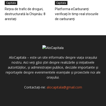
Capitala
Capitala
Rețea de trafic de droguri,
Platforma eCarburanți:
destructurată la Chișinău: 8
verificați în timp real stocurile
arestați
de carburanți
AloCapitala – este un site informativ despre viața orașului
nostru. Aici veți găsi știri despre realizările și inițiativele
autorităților, și administrației publice, deciziile importante și
reportajele despre evenimentele esențiale și proiectele noi ale
orașului.
Contactați-ne:
alocapitala@gmail.com