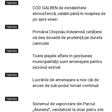
Capitala
COD GALBEN de instabilitate
atmosferică, valabil până în noaptea de
joi spre vineri
Capitala
Primăria Chișinău îndeamnă cetățenii
să dea dovadă de prudență pe durata
caniculei
Capitala
Toate plajele aflate în gestiunea
municipalității sunt amenajate pentru
sezonul estival
Capitala
Lucrările de amenajare a noii căi de
acces de sub podul Ismail continuă
Capitala
Sistemul de vaporizare din Parcul
„Alunelul”, vandalizat la doar patru zile