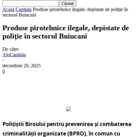
Acasă
Capitala
Produse pirotehnice ilegale, depistate de poliție în
sectorul Buiucani
Produse pirotehnice ilegale, depistate de
poliție în sectorul Buiucani
De către
AloCapitala
-
decembrie 29, 2025
0
Polițiștii Biroului pentru prevenirea și combaterea
criminalității organizate (BPRO), în comun cu