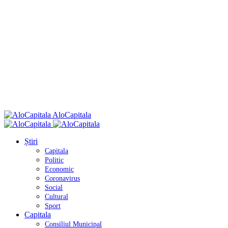
AloCapitala
Știri
Capitala
Politic
Economic
Coronavirus
Social
Cultural
Sport
Capitala
Consiliul Municipal