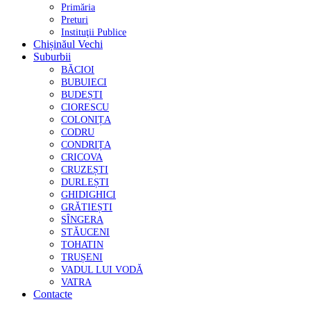
Primăria
Preturi
Instituţii Publice
Chișinăul Vechi
Suburbii
BĂCIOI
BUBUIECI
BUDEȘTI
CIORESCU
COLONIȚA
CODRU
CONDRIȚA
CRICOVA
CRUZEȘTI
DURLEȘTI
GHIDIGHICI
GRĂTIEȘTI
SÎNGERA
STĂUCENI
TOHATIN
TRUȘENI
VADUL LUI VODĂ
VATRA
Contacte