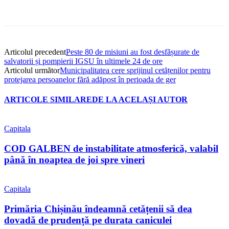
Articolul precedent
Peste 80 de misiuni au fost desfășurate de
salvatorii și pompierii IGSU în ultimele 24 de ore
Articolul următor
Municipalitatea cere sprijinul cetățenilor pentru
protejarea persoanelor fără adăpost în perioada de ger
ARTICOLE SIMILARE
DE LA ACELAȘI AUTOR
Capitala
COD GALBEN de instabilitate atmosferică, valabil
până în noaptea de joi spre vineri
Capitala
Primăria Chișinău îndeamnă cetățenii să dea
dovadă de prudență pe durata caniculei