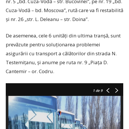
nr. 5 „bd. Cuza-Vodă – str. Bucovinei”, pe nr. 19 „bd.
Cuza-Vodă – bd. Moscova”, rută care va fi restabilită
și nr. 26 „str. L. Deleanu – str. Doina”.
De asemenea, cele 6 unități din ultima tranșă, sunt
prevăzute pentru soluționarea problemei
asigurării cu transport a călătorilor din strada N.
Testemițanu, și anume pe ruta nr. 9 „Piața D.
Cantemir – or. Codru.
1
de 9