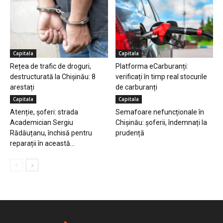
Capitala
Capitala
Rețea de trafic de droguri,
Platforma eCarburanți:
destructurată la Chișinău: 8
verificați în timp real stocurile
arestați
de carburanți
Capitala
Capitala
Atenție, șoferi: strada
Semafoare nefuncționale în
Academician Sergiu
Chișinău: șoferii, îndemnați la
Rădăuțanu, închisă pentru
prudență
reparații în această...