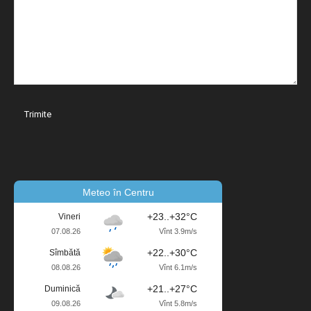
Meteo în Centru
+23..+32°C
Vineri
07.08.26
Vînt 3.9m/s
+22..+30°C
Sîmbătă
08.08.26
Vînt 6.1m/s
+21..+27°C
Duminică
09.08.26
Vînt 5.8m/s