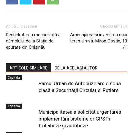
Articolul precedent
Articolul următor
Deshidratarea mecanizată a
Amenajarea și înverzirea unui
nămolului de la Stația de
teren din str. Miron Costin, 13
epurare din Chișinău
/1
ARTICOLE SIMILARE
DE LA ACELAȘI AUTOR
Capitala
Parcul Urban de Autobuze are o nouă
clasă a Securităţii Circulaţiei Rutiere
Capitala
Municipalitatea a solicitat urgentarea
implementării sistemelor GPS în
troleibuze și autobuze