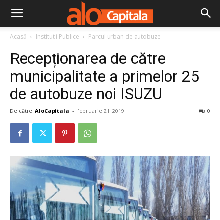
Acasă
Institutii Publice
Parcul urban de autobuze
Recepționarea de către
municipalitate a primelor 25
de autobuze noi ISUZU
De către
AloCapitala
-
februarie 21, 2019
0