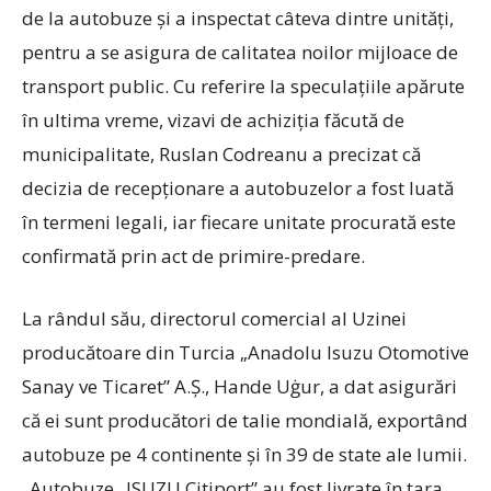
de la autobuze și a inspectat câteva dintre unități,
pentru a se asigura de calitatea noilor mijloace de
transport public. Cu referire la speculațiile apărute
în ultima vreme, vizavi de achiziția făcută de
municipalitate, Ruslan Codreanu a precizat că
decizia de recepționare a autobuzelor a fost luată
în termeni legali, iar fiecare unitate procurată este
confirmată prin act de primire-predare.
La rândul său, directorul comercial al Uzinei
producătoare din Turcia „Anadolu Isuzu Otomotive
Sanay ve Ticaret” A.Ș., Hande Uġur, a dat asigurări
că ei sunt producători de talie mondială, exportând
autobuze pe 4 continente și în 39 de state ale lumii.
„Autobuze „ISUZU Citiport” au fost livrate în țara