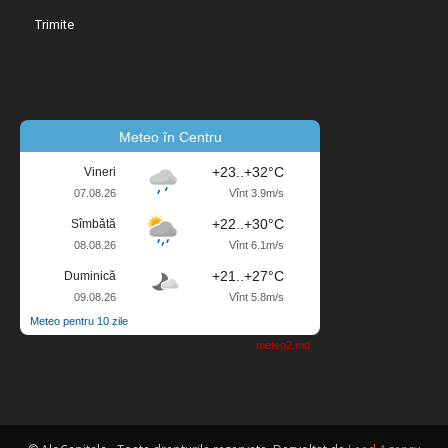
Meteo în Centru
+23..+32°C
Vineri
07.08.26
Vînt 3.9m/s
+22..+30°C
Sîmbătă
08.08.26
Vînt 6.1m/s
+21..+27°C
Duminică
09.08.26
Vînt 5.8m/s
Meteo pentru 10 zile
meteo2.md