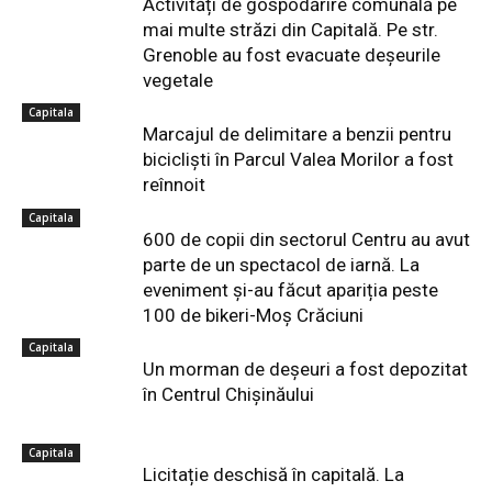
Activități de gospodărire comunală pe
mai multe străzi din Capitală. Pe str.
Grenoble au fost evacuate deșeurile
vegetale
Capitala
Marcajul de delimitare a benzii pentru
bicicliști în Parcul Valea Morilor a fost
reînnoit
Capitala
600 de copii din sectorul Centru au avut
parte de un spectacol de iarnă. La
eveniment și-au făcut apariția peste
100 de bikeri-Moș Crăciuni
Capitala
Un morman de deșeuri a fost depozitat
în Centrul Chișinăului
Capitala
Licitație deschisă în capitală. La