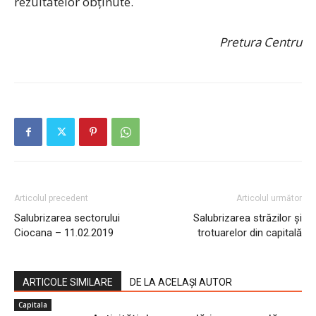
rezultatelor obținute.
Pretura Centru
Articolul precedent
Articolul următor
Salubrizarea sectorului
Salubrizarea străzilor și
Ciocana – 11.02.2019
trotuarelor din capitală
ARTICOLE SIMILARE
DE LA ACELAȘI AUTOR
Capitala