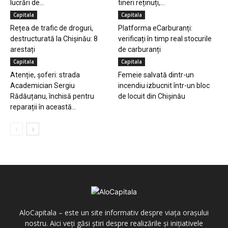
lucrări de...
tineri reținuți,...
Capitala
Capitala
Rețea de trafic de droguri,
Platforma eCarburanți:
destructurată la Chișinău: 8
verificați în timp real stocurile
arestați
de carburanți
Capitala
Capitala
Atenție, șoferi: strada
Femeie salvată dintr-un
Academician Sergiu
incendiu izbucnit într-un bloc
Rădăuțanu, închisă pentru
de locuit din Chișinău
reparații în această...
AloCapitala – este un site informativ despre viața orașului
nostru. Aici veți găsi știri despre realizările și inițiativele