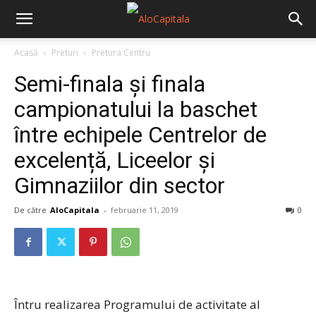
Acasă
Preturi
Pretura Centru
Semi-finala și finala
campionatului la baschet
între echipele Centrelor de
excelență, Liceelor și
Gimnaziilor din sector
De către
AloCapitala
-
februarie 11, 2019
0
Întru realizarea Programului de activitate al