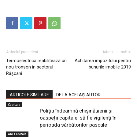
Articolul precedent
Articolul următor
Termoelectrica reabilitează un
Achitarea impozitului pentru
nou tronson în sectorul
bunurile imobile 2019
Râșcani
ARTICOLE SIMILARE
DE LA ACELAȘI AUTOR
Capitala
Poliția îndeamnă chișinăuienii și
oaspeții capitalei să fie vigilenți în
perioada sărbătorilor pascale
Alo Capitala