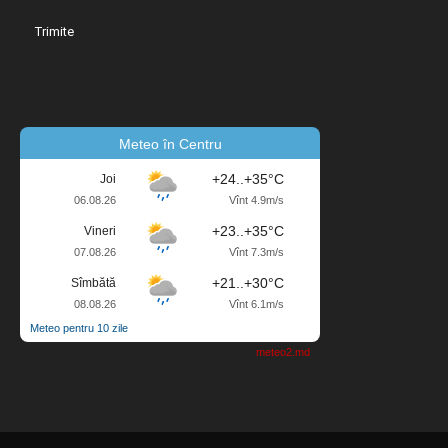
Meteo în Centru
+24..+35°C
Joi
06.08.26
Vînt 4.9m/s
+23..+35°C
Vineri
07.08.26
Vînt 7.3m/s
+21..+30°C
Sîmbătă
08.08.26
Vînt 6.1m/s
Meteo pentru 10 zile
meteo2.md