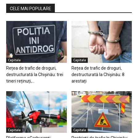
CELE MAI POPULARE
Capitala
Capitala
Rețea de trafic de droguri,
Rețea de trafic de droguri,
destructurată la Chișinău: trei
destructurată la Chișinău: 8
tineri reținuți,...
arestați
Capitala
Capitala
Platforma eCarburanți:
Restricții de trafic în Chișinău: