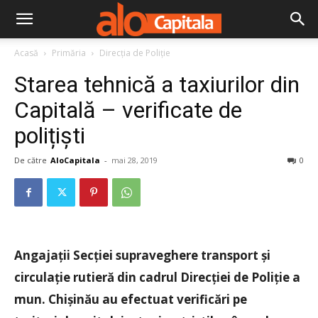
Acasă
Primăria
Direcția de Poliție
Starea tehnică a taxiurilor din
Capitală – verificate de
polițiști
De către
AloCapitala
-
mai 28, 2019
0
Angajaţii Secţiei supraveghere transport şi
circulaţie rutieră din cadrul Direcţiei de Poliţie a
mun. Chişinău au efectuat verificări pe