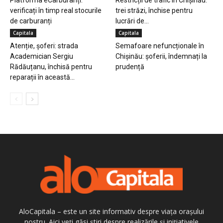
verificați în timp real stocurile
trei străzi, închise pentru
de carburanți
lucrări de...
Capitala
Capitala
Atenție, șoferi: strada
Semafoare nefuncționale în
Academician Sergiu
Chișinău: șoferii, îndemnați la
Rădăuțanu, închisă pentru
prudență
reparații în această...
AloCapitala – este un site informativ despre viața orașului
nostru. Aici veți găsi știri despre realizările și inițiativele