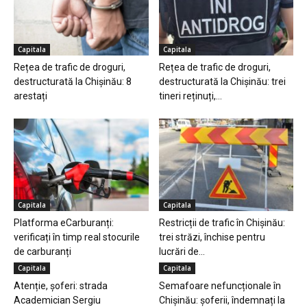
Capitala
Capitala
Rețea de trafic de droguri,
Rețea de trafic de droguri,
destructurată la Chișinău: 8
destructurată la Chișinău: trei
arestați
tineri reținuți,...
Capitala
Capitala
Platforma eCarburanți:
Restricții de trafic în Chișinău:
verificați în timp real stocurile
trei străzi, închise pentru
de carburanți
lucrări de...
Capitala
Capitala
Atenție, șoferi: strada
Semafoare nefuncționale în
Academician Sergiu
Chișinău: șoferii, îndemnați la