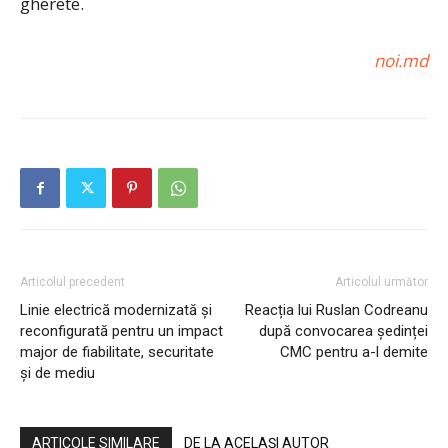
gherete.
noi.md
Articolul precedent
Articolul următor
Linie electrică modernizată și
Reacția lui Ruslan Codreanu
reconfigurată pentru un impact
după convocarea ședinței
major de fiabilitate, securitate
CMC pentru a-l demite
și de mediu
ARTICOLE SIMILARE
DE LA ACELAȘI AUTOR