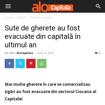
Acasă
Preturi
Pretura Ciocana
Sute de gherete au fost
evacuate din capitală în
ultimul an
De către
AloCapitala
-
iunie 15, 2019
0
Mai multe gherete în care se comercializau
țigări au fost evacuate din sectorul Ciocana al
Capitalei
.