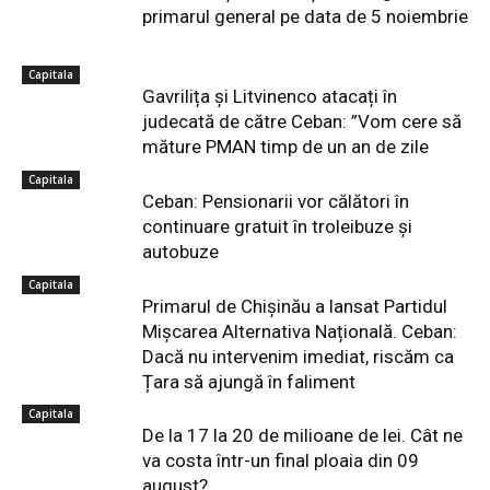
primarul general pe data de 5 noiembrie
Capitala
Gavrilița și Litvinenco atacați în
judecată de către Ceban: ”Vom cere să
măture PMAN timp de un an de zile
Capitala
Ceban: Pensionarii vor călători în
continuare gratuit în troleibuze și
autobuze
Capitala
Primarul de Chișinău a lansat Partidul
Mișcarea Alternativa Națională. Ceban:
Dacă nu intervenim imediat, riscăm ca
Țara să ajungă în faliment
Capitala
De la 17 la 20 de milioane de lei. Cât ne
va costa într-un final ploaia din 09
august?