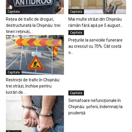
Capitala
Capitala
Rețea de trafic de droguri,
Mai multe străzi din Chișinău
destructurată la Chișinău: trei
rămân fără apă pe 5 august...
tineri reținuți,...
Capitala
Prețurile la serviciile funerare
au crescut cu 70%. Cât costă
o...
Capitala
Restricții de trafic în Chișinău:
trei străzi, închise pentru
lucrări de...
Capitala
Semafoare nefuncționale în
Chișinău: șoferii, îndemnați la
prudență