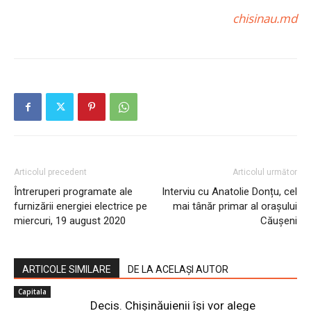
chisinau.md
Articolul precedent
Articolul următor
Întreruperi programate ale
Interviu cu Anatolie Donțu, cel
furnizării energiei electrice pe
mai tânăr primar al orașului
miercuri, 19 august 2020
Căușeni
ARTICOLE SIMILARE
DE LA ACELAȘI AUTOR
Capitala
Decis. Chișinăuienii își vor alege