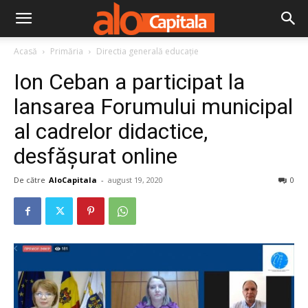
Acasă
Primăria
Directia generală educaţie
Ion Ceban a participat la
lansarea Forumului municipal
al cadrelor didactice,
desfășurat online
De către
AloCapitala
-
august 19, 2020
0