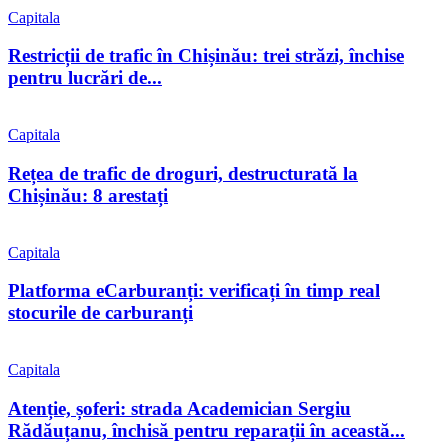
Capitala
Restricții de trafic în Chișinău: trei străzi, închise
pentru lucrări de...
Capitala
Rețea de trafic de droguri, destructurată la
Chișinău: 8 arestați
Capitala
Platforma eCarburanți: verificați în timp real
stocurile de carburanți
Capitala
Atenție, șoferi: strada Academician Sergiu
Rădăuțanu, închisă pentru reparații în această...