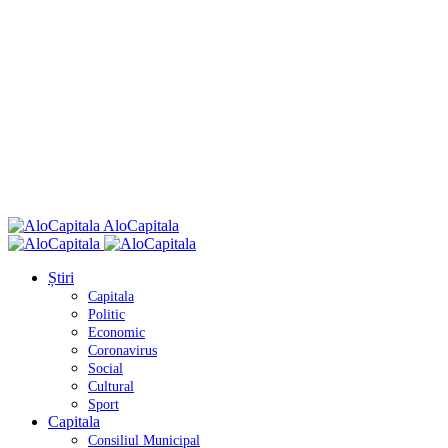
AloCapitala
Știri
Capitala
Politic
Economic
Coronavirus
Social
Cultural
Sport
Capitala
Consiliul Municipal