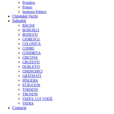
Primăria
Preturi
Instituţii Publice
Chișinăul Vechi
Suburbii
BĂCIOI
BUBUIECI
BUDEȘTI
CIORESCU
COLONIȚA
CODRU
CONDRIȚA
CRICOVA
CRUZEȘTI
DURLEȘTI
GHIDIGHICI
GRĂTIEȘTI
SÎNGERA
STĂUCENI
TOHATIN
TRUȘENI
VADUL LUI VODĂ
VATRA
Contacte