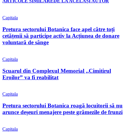
ARTICOLE SIMILARE
DE LA ACELAȘI AUTOR
Capitala
Pretura sectorului Botanica face apel către toți
cetățenii să participe activ la Acțiunea de donare
voluntară de sânge
Capitala
Scuarul din Complexul Memorial ,,Cimitirul
Eroilor” va fi reabilitat
Capitala
Pretura sectorului Botanica roagă locuitorii să nu
arunce deșeuri menajere peste grămezile de frunzi
Capitala