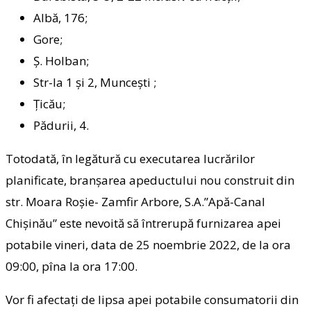
Albă, 176;
Gore;
Ş. Holban;
Str-la 1 şi 2, Munceşti ;
Ţicău;
Pădurii, 4.
Totodată, în legătură cu executarea lucrărilor
planificate, branșarea apeductului nou construit din
str. Moara Roşie- Zamfir Arbore, S.A.”Apă-Canal
Chişinău” este nevoită să întrerupă furnizarea apei
potabile vineri, data de 25 noembrie 2022, de la ora
09:00, pîna la ora 17:00.
Vor fi afectaţi de lipsa apei potabile consumatorii din