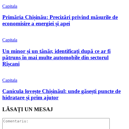
Capitala
Primăria Chișinău: Precizări privind măsurile de
economisire a energiei și apei
Capitala
Un minor și un tânăr, identificați după ce ar fi
pătruns în mai multe automobile din sectorul
Rîșcani
Capitala
Canicula lovește Chișinăul: unde găsești puncte de
hidratare și prim ajutor
LĂSAȚI UN MESAJ