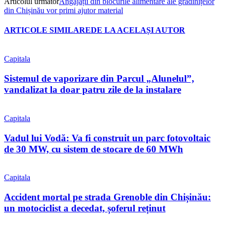
Articolul următor
Angajații din blocurile alimentare ale grădinițelor
din Chișinău vor primi ajutor material
ARTICOLE SIMILARE
DE LA ACELAȘI AUTOR
Capitala
Sistemul de vaporizare din Parcul „Alunelul”,
vandalizat la doar patru zile de la instalare
Capitala
Vadul lui Vodă: Va fi construit un parc fotovoltaic
de 30 MW, cu sistem de stocare de 60 MWh
Capitala
Accident mortal pe strada Grenoble din Chișinău:
un motociclist a decedat, șoferul reținut