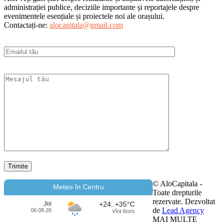
administrației publice, deciziile importante și reportajele despre
evenimentele esențiale și proiectele noi ale orașului.
Contactați-ne:
alocapitala@gmail.com
© AloCapitala -
Meteo în Centru
Toate drepturile
rezervate. Dezvoltat
Joi
+24..+35°C
de
Lead Agency
06.08.26
Vînt 6m/s
MAI MULTE