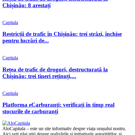
Chișinău: 8 arestați
Capitala
Restricții de trafic în Chișinău: trei străzi, închise
pentru lucrări de...
Capitala
Rețea de trafic de droguri, destructurată la
Chișinău: trei tineri reținuți,...
Capitala
Platforma eCarburanți: verificați în timp real
stocurile de carburanți
AloCapitala – este un site informativ despre viața orașului nostru.
Aici veți găsi știri despre realizările și inițiativele autorităților, și