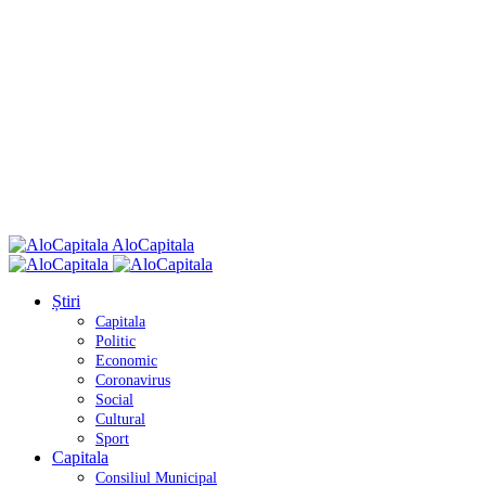
AloCapitala
Știri
Capitala
Politic
Economic
Coronavirus
Social
Cultural
Sport
Capitala
Consiliul Municipal