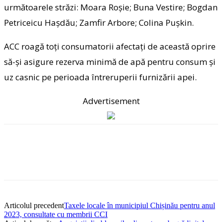
următoarele străzi: Moara Roşie; Buna Vestire; Bogdan
Petriceicu Haşdău; Zamfir Arbore; Colina Puşkin.
ACC roagă toţi consumatorii afectaţi de această oprire
să-şi asigure rezerva minimă de apă pentru consum şi
uz casnic pe perioada întreruperii furnizării apei.
Advertisement
Articolul precedent
Taxele locale în municipiul Chișinău pentru anul
2023, consultate cu membrii CCI