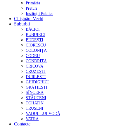
Primăria
Preturi
Instituţii Publice
Chișinăul Vechi
Suburbii
BĂCIOI
BUBUIECI
BUDEȘTI
CIORESCU
COLONIȚA
CODRU
CONDRIȚA
CRICOVA
CRUZEȘTI
DURLEȘTI
GHIDIGHICI
GRĂTIEȘTI
SÎNGERA
STĂUCENI
TOHATIN
TRUȘENI
VADUL LUI VODĂ
VATRA
Contacte