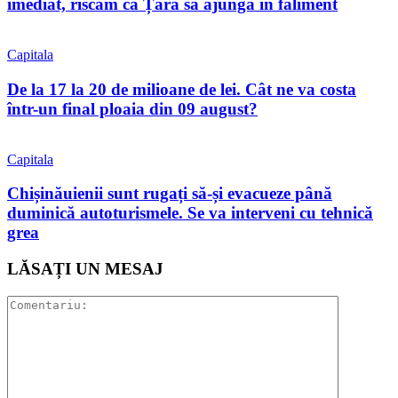
imediat, riscăm ca Țara să ajungă în faliment
Capitala
De la 17 la 20 de milioane de lei. Cât ne va costa
într-un final ploaia din 09 august?
Capitala
Chișinăuienii sunt rugați să-și evacueze până
duminică autoturismele. Se va interveni cu tehnică
grea
LĂSAȚI UN MESAJ