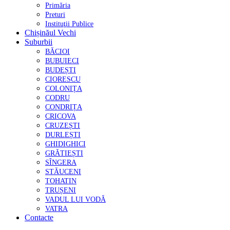
Primăria
Preturi
Instituţii Publice
Chișinăul Vechi
Suburbii
BĂCIOI
BUBUIECI
BUDEȘTI
CIORESCU
COLONIȚA
CODRU
CONDRIȚA
CRICOVA
CRUZEȘTI
DURLEȘTI
GHIDIGHICI
GRĂTIEȘTI
SÎNGERA
STĂUCENI
TOHATIN
TRUȘENI
VADUL LUI VODĂ
VATRA
Contacte