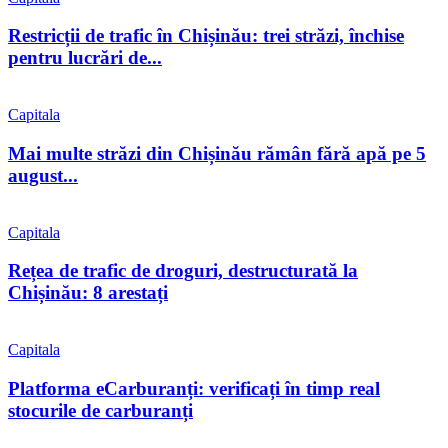
Restricții de trafic în Chișinău: trei străzi, închise
pentru lucrări de...
Capitala
Mai multe străzi din Chișinău rămân fără apă pe 5
august...
Capitala
Rețea de trafic de droguri, destructurată la
Chișinău: 8 arestați
Capitala
Platforma eCarburanți: verificați în timp real
stocurile de carburanți