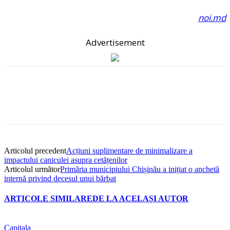
noi.md
Advertisement
Articolul precedent
Acțiuni suplimentare de minimalizare a
impactului caniculei asupra cetățenilor
Articolul următor
Primăria municipiului Chișinău a inițiat o anchetă
internă privind decesul unui bărbat
ARTICOLE SIMILARE
DE LA ACELAȘI AUTOR
Capitala