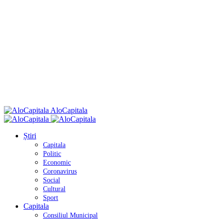
AloCapitala
Știri
Capitala
Politic
Economic
Coronavirus
Social
Cultural
Sport
Capitala
Consiliul Municipal