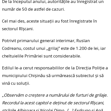
De la începutul anului, autoritățile au înregistrat un
număr de 50 de astfel de cazuri.
Cel mai des, aceste situații au fost înregistrate în
sectorul Rîșcani.
Potrivit primarului general interimar, Ruslan
Codreanu, costul unui „grilaj” este de 1.200 de lei, iar
cheltuielile Primăriei sunt considerabile.
Edilul le-a cerut responsabililor de la Direcția Poliție a
municipiului Chișinău să urmărească subiectul și să
vină cu soluții.
„
Observăm o creștere a numărului de furturi de grilaje.
Recordul la acest capitol e deținut de sectorul Rîșcani,
străzile Albișoara și Nicolai Dimo. […] Exdrupo și Apă