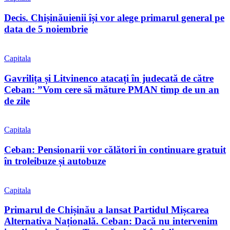
Decis. Chișinăuienii își vor alege primarul general pe
data de 5 noiembrie
Capitala
Gavrilița și Litvinenco atacați în judecată de către
Ceban: ”Vom cere să măture PMAN timp de un an
de zile
Capitala
Ceban: Pensionarii vor călători în continuare gratuit
în troleibuze și autobuze
Capitala
Primarul de Chișinău a lansat Partidul Mișcarea
Alternativa Națională. Ceban: Dacă nu intervenim