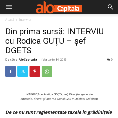
Acasă
Interviuri
Din prima sursă: INTERVIU
cu Rodica GUŢU – şef
DGETS
De către
AloCapitala
-
februarie 14, 2019
0
INTERVIU cu Rodica GUŢU, şef, Direcţiei generale
educaţie, tineret şi sport a Consiliului municipal Chişinău
De ce nu sunt reglementate taxele în grădiniţele