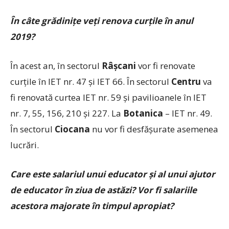
În câte grădiniţe veţi renova curţile în anul
2019?
În acest an, în sectorul
Râşcani
vor fi renovate
curţile în IET nr. 47 şi IET 66. În sectorul
Centru
va
fi renovată curtea IET nr. 59 şi pavilioanele în IET
nr. 7, 55, 156, 210 şi 227. La
Botanica
– IET nr. 49.
În sectorul
Ciocana
nu vor fi desfăşurate asemenea
lucrări.
Care este salariul unui educator şi al unui ajutor
de educator în ziua de astăzi? Vor fi salariile
acestora majorate în timpul apropiat?