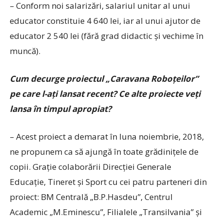
– Conform noi salarizări, salariul unitar al unui
educator constituie 4 640 lei, iar al unui ajutor de
educator 2 540 lei (fără grad didactic şi vechime în
muncă).
Cum decurge proiectul „Caravana Roboţeilor”
pe care l-aţi lansat recent? Ce alte proiecte veţi
lansa în timpul apropiat?
– Acest proiect a demarat în luna noiembrie, 2018,
ne propunem ca să ajungă în toate grădiniţele de
copii. Graţie colaborării Direcţiei Generale
Educaţie, Tineret şi Sport cu cei patru parteneri din
proiect: BM Centrală „B.P.Hasdeu”, Centrul
Academic „M.Eminescu”, Filialele „Transilvania” şi