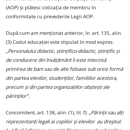
(AOP) şi plătesc cotizaţia de membru în
conformitate cu prevederile Legii AOP.
După cum am menţionat anterior, în art. 135, alin.
(3) Codul educaţiei este stipulat în mod expres:
„Personalului didactic, ştiinţifico-didactic, ştiinţific şi
de conducere din învăţământ îi este interzisă
primirea de bani sau de alte foloase sub orice formă
din partea elevilor, studenţilor, familiilor acestora,
precum şi din partea organizaţiilor obşteşti ale
părinţilor”.
Concomitent, art. 138, alin. (1), lit. f): „
Părinţii sau alţi
reprezentanţi legali ai copiilor şi elevilor au dreptul: