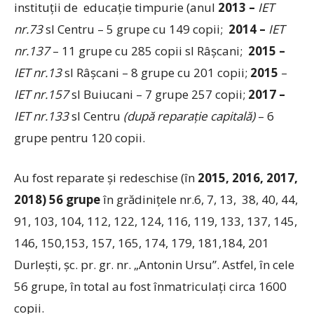
instituţii de educaţie timpurie (anul
2013 –
IET
nr.73
sl Centru – 5 grupe cu 149 copii;
2014 –
IET
nr.137
– 11 grupe cu 285 copii sl Râşcani;
2015 –
IET nr.13
sl Râşcani – 8 grupe cu 201 copii;
2015
–
IET nr.157
sl Buiucani – 7 grupe 257 copii;
2017 –
IET nr.133
sl Centru
(după reparaţie capitală)
– 6
grupe pentru 120 copii.
Au fost reparate şi redeschise (în
2015, 2016, 2017,
2018) 56 grupe
în grădiniţele nr.6, 7, 13, 38, 40, 44,
91, 103, 104, 112, 122, 124, 116, 119, 133, 137, 145,
146, 150,153, 157, 165, 174, 179, 181,184, 201
Durleşti, şc. pr. gr. nr. „Antonin Ursu”. Astfel, în cele
56 grupe, în total au fost înmatriculaţi circa 1600
copii.