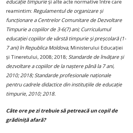
educa
ț
ie timpurie
şi alte acte normative între care
reamintim:
Regulamentul de organizare
ș
i
func
ț
ionare
a Centrelor Comunitare de Dezvoltare
Timpurie a copiilor de 3-6(7) ani; Curriculumul
educaţiei copiilor de vârstă timpurie şi preşcolară (1-
7 ani) în Republica Moldova
, Ministerului Educaţiei
şi Tineretului, 2008; 2018;
Standarde de învăţare şi
dezvoltare a copiilor de la naştere până la 7 ani,
2010; 2018; Standarde profesionale naţionale
pentru cadrele didactice din instituţiile de educaţie
timpurie, 2010; 2018.
Câte ore pe zi trebuie să petreacă un copil de
grădiniţă afară?