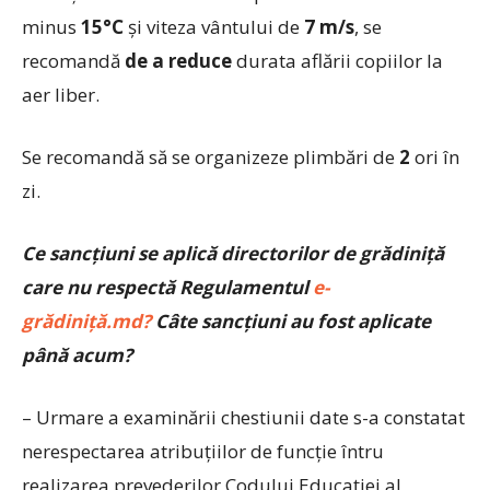
minus
15°C
şi viteza vântului de
7 m/s
, se
recomandă
de a reduce
durata aflării copiilor la
aer liber.
Se recomandă să se organizeze plimbări de
2
ori în
zi.
Ce sancţiuni se aplică directorilor de grădiniţă
care nu respectă Regulamentul
e-
grădiniță
.md?
Câte sancţiuni au fost aplicate
până acum?
– Urmare a examinării chestiunii date s-a constatat
nerespectarea atribuţiilor de funcţie întru
realizarea prevederilor Codului Educaţiei al