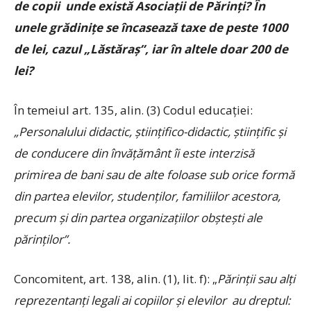
de copii unde există Asociaţii de Părinţi? În
unele grădiniţe se încasează taxe de peste 1000
de lei, cazul „Lăstăraş”, iar în altele doar 200 de
lei?
În temeiul art. 135, alin. (3) Codul educaţiei:
„Personalului didactic, ştiinţifico-didactic, ştiinţific şi
de conducere din învăţământ îi este interzisă
primirea de bani sau de alte foloase sub orice formă
din partea elevilor, studenţilor, familiilor acestora,
precum şi din partea organizaţiilor obşteşti ale
părinţilor”.
Concomitent, art. 138, alin. (1), lit. f): „
Părinţii sau alţi
reprezentanţi legali ai copiilor şi elevilor au dreptul: