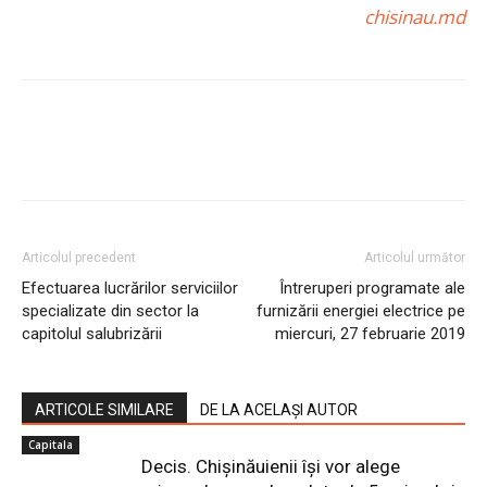
chisinau.md
Articolul precedent
Articolul următor
Efectuarea lucrărilor serviciilor
Întreruperi programate ale
specializate din sector la
furnizării energiei electrice pe
capitolul salubrizării
miercuri, 27 februarie 2019
ARTICOLE SIMILARE
DE LA ACELAȘI AUTOR
Capitala
Decis. Chișinăuienii își vor alege