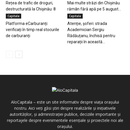
Rețea de trafic de droguri,
Mai multe străzi din Chișinău
destructurată la Chișinău: 8
rămân fără apă pe 5 august...
arestați
Capitala
Capitala
Platforma eCarburanți:
Atenție, șoferi: strada
verificați în timp real stocurile
Academician Sergiu
de carburanți
Rădăuțanu, închisă pentru
reparații în această...
AloCapitala – este un site informativ despre viața orașului
nostru. Aici veți găsi știri despre realizările și inițiativele
autorităților, și administrației publice, deciziile importante și
reportajele despre evenimentele esențiale și proiectele noi ale
orașului.