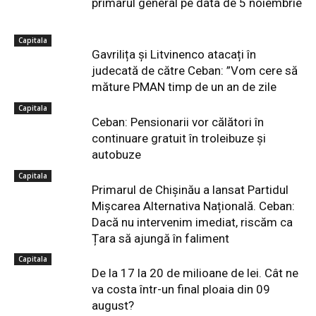
primarul general pe data de 5 noiembrie
Capitala
Gavrilița și Litvinenco atacați în
judecată de către Ceban: ”Vom cere să
măture PMAN timp de un an de zile
Capitala
Ceban: Pensionarii vor călători în
continuare gratuit în troleibuze și
autobuze
Capitala
Primarul de Chișinău a lansat Partidul
Mișcarea Alternativa Națională. Ceban:
Dacă nu intervenim imediat, riscăm ca
Țara să ajungă în faliment
Capitala
De la 17 la 20 de milioane de lei. Cât ne
va costa într-un final ploaia din 09
august?