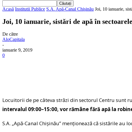
Acasă
Institutii Publice
S.A. Apă-Canal Chişinău
Joi, 10 ianuarie, sis
Joi, 10 ianuarie, sistări de apă în sectoarel
De către
AloCapitala
-
ianuarie 9, 2019
0
Locuitorii de pe câteva străzi din sectorul Centru sunt 
intervalul 09:00–15:00, vor rămâne fără apă la robin
S.A. „Apă-Canal Chişinău” menționează că sistările au lo