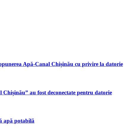
punerea Apă-Canal Chișinău cu privire la datorie
nal Chișinău” au fost deconectate pentru datorie
ă apă potabilă