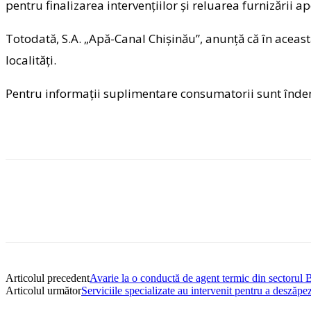
pentru finalizarea intervențiilor și reluarea furnizării a
T
otodată, S.A. „Apă-Canal Chișinău”, anunță că în aceast
localități.
Pentru informații suplimentare consumatorii sunt îndem
Articolul precedent
Avarie la o conductă de agent termic din sectorul 
Articolul următor
Serviciile specializate au intervenit pentru a deszăpe