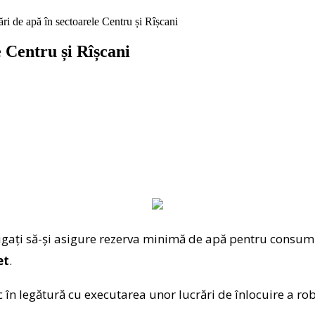
tări de apă în sectoarele Centru și Rîșcani
e Centru și Rîșcani
rugați să-și asigure rezerva minimă de apă pentru consum 
et
.
c în legătură cu executarea unor lucrări de înlocuire a ro