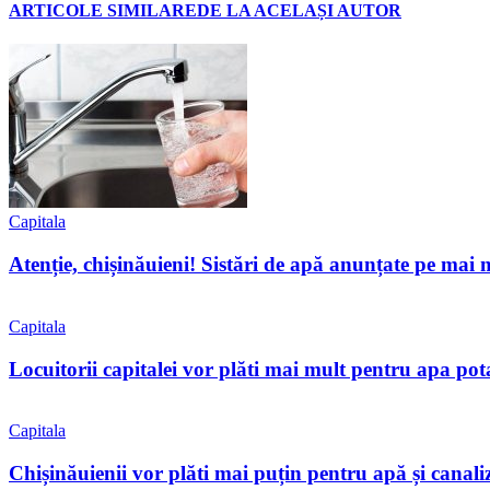
ARTICOLE SIMILARE
DE LA ACELAȘI AUTOR
Capitala
Atenție, chișinăuieni! Sistări de apă anunțate pe mai 
Capitala
Locuitorii capitalei vor plăti mai mult pentru apa pot
Capitala
Chișinăuienii vor plăti mai puțin pentru apă și canaliz