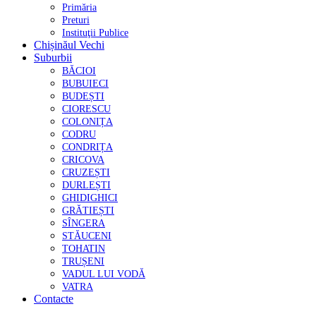
Primăria
Preturi
Instituţii Publice
Chișinăul Vechi
Suburbii
BĂCIOI
BUBUIECI
BUDEȘTI
CIORESCU
COLONIȚA
CODRU
CONDRIȚA
CRICOVA
CRUZEȘTI
DURLEȘTI
GHIDIGHICI
GRĂTIEȘTI
SÎNGERA
STĂUCENI
TOHATIN
TRUȘENI
VADUL LUI VODĂ
VATRA
Contacte