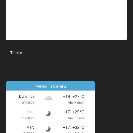
Meteo în Centru
+19..+27°C
Duminică
09.08.26
Vînt 5.8m/s
+17..+29°C
Luni
10.08.26
Vînt 3.1m/s
+17..+32°C
Marţi