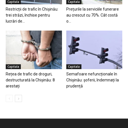
Capitala
Capitala
Restricții de trafic în Chișinău:
Prețurile la serviciile funerare
trei străzi, închise pentru
au crescut cu 70%. Cât costă
lucrări de...
o...
Capitala
Capitala
Rețea de trafic de droguri,
Semafoare nefuncționale în
destructurată la Chișinău: 8
Chișinău: șoferii, îndemnați la
arestați
prudență