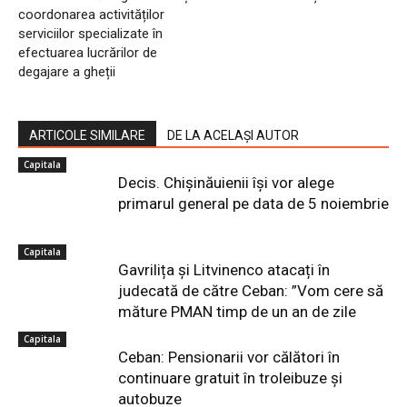
coordonarea activităților
serviciilor specializate în
efectuarea lucrărilor de
degajare a gheții
ARTICOLE SIMILARE
DE LA ACELAȘI AUTOR
Capitala
Decis. Chișinăuienii își vor alege
primarul general pe data de 5 noiembrie
Capitala
Gavrilița și Litvinenco atacați în
judecată de către Ceban: ”Vom cere să
măture PMAN timp de un an de zile
Capitala
Ceban: Pensionarii vor călători în
continuare gratuit în troleibuze și
autobuze