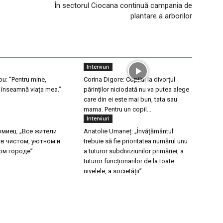
În sectorul Ciocana continuă campania de
plantare a arborilor
Interviuri
u: “Pentru mine,
Corina Digore: Copilul la divorțul
l înseamnă viața mea.”
părinților niciodată nu va putea alege
care din ei este mai bun, tata sau
mama. Pentru un copil...
Interviuri
миец: „Все жители
Anatolie Umaneț: „Învățământul
 в чистом, уютном и
trebuie să fie prioritatea numărul unu
ом городе”
a tuturor subdiviziunilor primăriei, a
tuturor funcționarilor de la toate
nivelele, a societății”