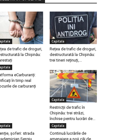
apitala
Capitala
țea de trafic de droguri,
Rețea de trafic de droguri,
structurată la Chișinău:
destructurată la Chișinău:
arestați
trei tineri reținuți,...
apitala
atforma eCarburanți:
rificați în timp real
ocurile de carburanți
Capitala
Restricții de trafic în
Chișinău: trei străzi,
închise pentru lucrări de...
apitala
Capitala
enție, șoferi: strada
Continuă lucrările de
ademician Sergiu
amenajare a noii căi de