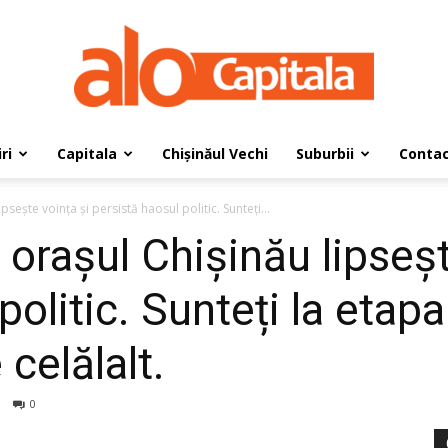
ri
Capitala
Chișinăul Vechi
Suburbii
Conta
AloCapitala
lipsește voința și persistă haosul politic. Sunteți...
În orașul Chișinău lipseș
politic. Sunteți la etap
 celălalt.
0