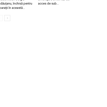
dăuțanu, închisă pentru
acces de sub...
parații în această...