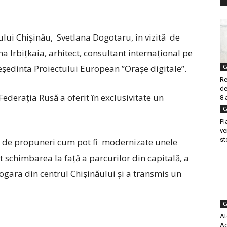
iului Chișinău, Svetlana Dogotaru, în vizită de
na Irbițkaia, arhitect, consultant internațional pe
reședinta Proiectului European ”Orașe digitale”.
C
Re
de
Federația Rusă a oferit în exclusivitate un
8 
C
Pl
ve
st
rie de propuneri cum pot fi modernizate unele
t schimbarea la față a parcurilor din capitală, a
gara din centrul Chișinăului și a transmis un
C
At
Ac