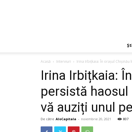
Ști
Acasă
Interviuri
Irina Irbițkaia: În orașul Chișinău 
Irina Irbițkaia: 
persistă haosul 
vă auziți unul pe
De către
AloCapitala
-
noiembrie 20, 2021
807