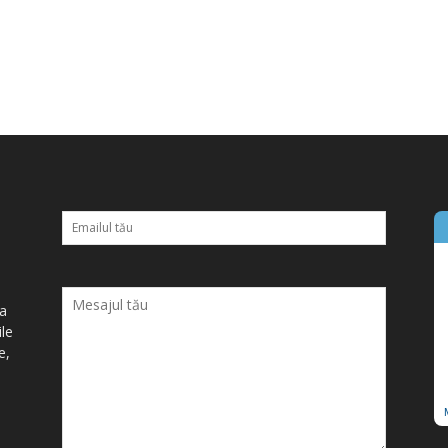
ța
ile
e,