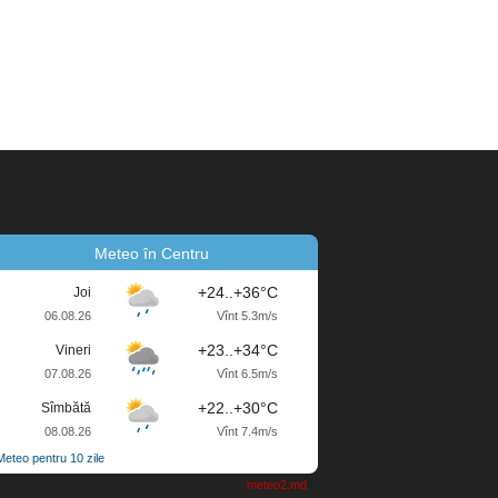
Meteo în Centru
+24..+36°C
Joi
06.08.26
Vînt 5.3m/s
+23..+34°C
Vineri
07.08.26
Vînt 6.5m/s
+22..+30°C
Sîmbătă
08.08.26
Vînt 7.4m/s
Meteo pentru 10 zile
meteo2.md