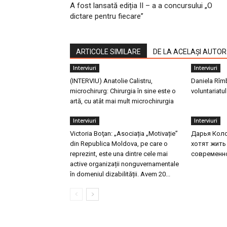
A fost lansată ediția II – a a concursului „O
dictare pentru fiecare”
ARTICOLE SIMILARE
DE LA ACELAȘI AUTOR
Interviuri
Interviuri
(INTERVIU) Anatolie Calistru,
Daniela Rîmb
microchirurg: Chirurgia în sine este o
voluntariatu
artă, cu atât mai mult microchirurgia
Interviuri
Interviuri
Victoria Boţan: „Asociația „Motivație”
Дарья Коло
din Republica Moldova, pe care o
хотят жить
reprezint, este una dintre cele mai
современн
active organizații nonguvernamentale
în domeniul dizabilității. Avem 20...