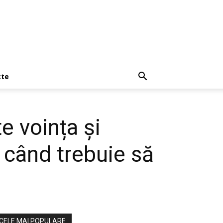
cte
te voința și
a când trebuie să
CELE MAI POPULARE