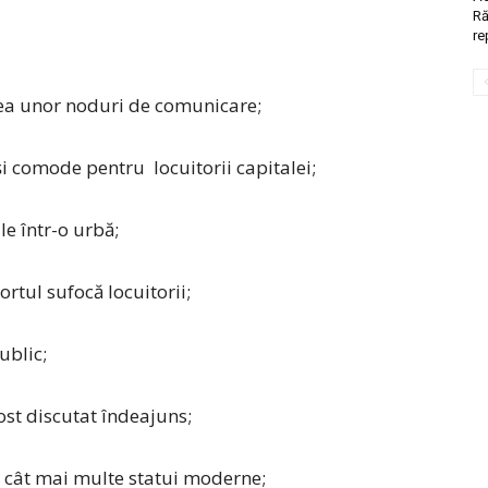
Ră
re
area unor noduri de comunicare;
i comode pentru locuitorii capitalei;
e într-o urbă;
rtul sufocă locuitorii;
ublic;
ost discutat îndeajuns;
 cât mai multe statui moderne;